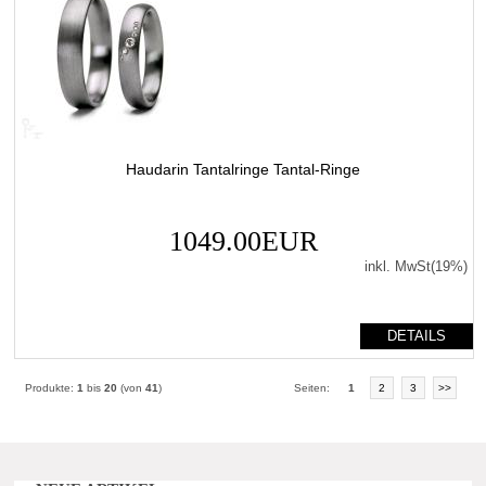
Haudarin Tantalringe Tantal-Ringe
1049.00EUR
inkl. MwSt(19%)
DETAILS
Produkte:
1
bis
20
(von
41
)
Seiten:
1
2
3
>>