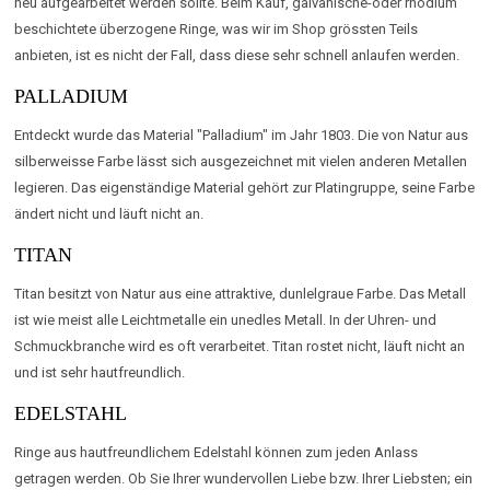
neu aufgearbeitet werden sollte. Beim Kauf, galvanische-oder rhodium
beschichtete überzogene Ringe, was wir im Shop grössten Teils
anbieten, ist es nicht der Fall, dass diese sehr schnell anlaufen werden.
PALLADIUM
Entdeckt wurde das Material "Palladium" im Jahr 1803. Die von Natur aus
silberweisse Farbe lässt sich ausgezeichnet mit vielen anderen Metallen
legieren. Das eigenständige Material gehört zur Platingruppe, seine Farbe
ändert nicht und läuft nicht an.
TITAN
Titan besitzt von Natur aus eine attraktive, dunlelgraue Farbe. Das Metall
ist wie meist alle Leichtmetalle ein unedles Metall. In der Uhren- und
Schmuckbranche wird es oft verarbeitet. Titan rostet nicht, läuft nicht an
und ist sehr hautfreundlich.
EDELSTAHL
Ringe aus hautfreundlichem Edelstahl können zum jeden Anlass
getragen werden. Ob Sie Ihrer wundervollen Liebe bzw. Ihrer Liebsten; ein