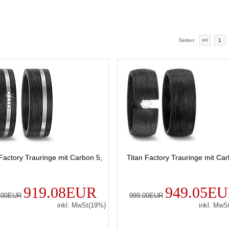
Seiten:
<<
1
 Factory Trauringe mit Carbon 5,
Titan Factory Trauringe mit Ca
919.08EUR
949.05E
.00EUR
999.00EUR
inkl. MwSt(19%)
inkl. MwS