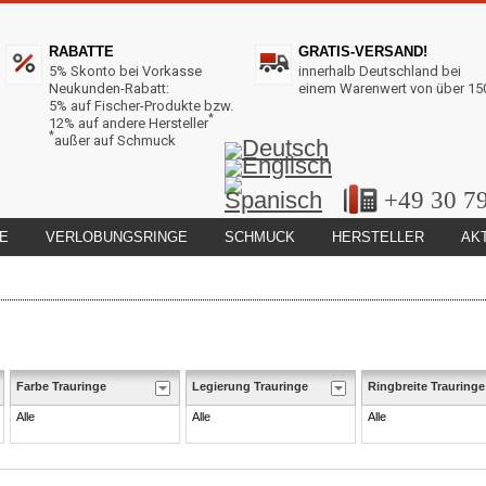
RABATTE
GRATIS-VERSAND!
5% Skonto bei Vorkasse
innerhalb Deutschland bei
Neukunden-Rabatt:
einem Warenwert von über 15
5% auf Fischer-Produkte bzw.
*
12% auf andere Hersteller
*
außer auf Schmuck
+49 30 7
E
VERLOBUNGSRINGE
SCHMUCK
HERSTELLER
AK
Farbe Trauringe
Legierung Trauringe
Ringbreite Trauringe
Alle
Alle
Alle