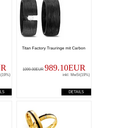
Titan Factory Trauringe mit Carbon
UR
989.10EUR
1099.00EUR
t(19%)
inkl. MwSt(19%)
ILS
DETAILS