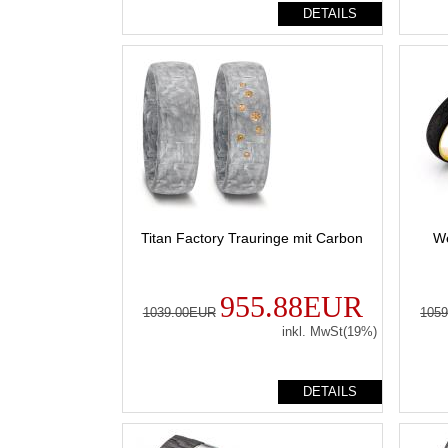
DETAILS
Titan Factory Trauringe mit Carbon
We
955.88EUR
1039.00EUR
105
inkl. MwSt(19%)
DETAILS