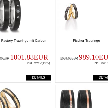
n Factory Trauringe mit Carbon
Fischer Trauringe
1001.88EUR
989.10E
.00EUR
1099.00EUR
inkl. MwSt(19%)
inkl. MwS
DETAILS
DETA