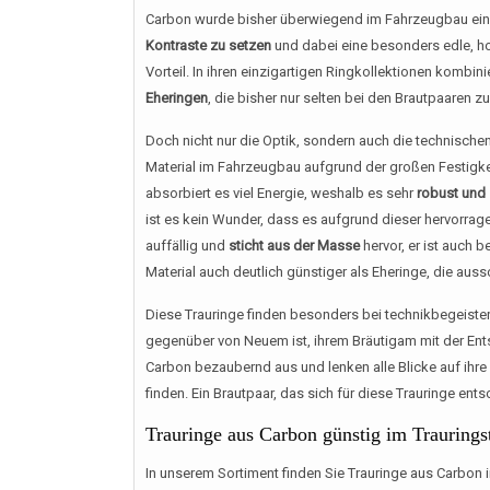
Carbon wurde bisher überwiegend im Fahrzeugbau einges
Kontraste zu setzen
und dabei eine besonders edle, h
Vorteil. In ihren einzigartigen Ringkollektionen kombi
Eheringen
, die bisher nur selten bei den Brautpaaren z
Doch nicht nur die Optik, sondern auch die technisch
Material im Fahrzeugbau aufgrund der großen Festigke
absorbiert es viel Energie, weshalb es sehr
robust und 
ist es kein Wunder, dass es aufgrund dieser hervorra
auffällig und
sticht aus der Masse
hervor, er ist auch b
Material auch deutlich günstiger als Eheringe, die auss
Diese Trauringe finden besonders bei technikbegeist
gegenüber von Neuem ist, ihrem Bräutigam mit der Ent
Carbon bezaubernd aus und lenken alle Blicke auf ihre F
finden. Ein Brautpaar, das sich für diese Trauringe ent
Trauringe aus Carbon günstig im Traurings
In unserem Sortiment finden Sie Trauringe aus Carbon 