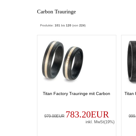
Carbon Trauringe
Produkte:
101
bis
120
(von
224
)
Titan Factory Trauringe mit Carbon
Titan
783.20EUR
979.00EUR
999
inkl. MwSt(19%)