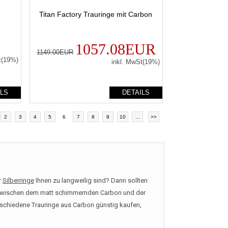
Titan Factory Trauringe mit Carbon
1057.08EUR
1149.00EUR
t(19%)
inkl. MwSt(19%)
ILS
DETAILS
2
3
4
5
6
7
8
9
10
...
>>
r
Silberringe
Ihnen zu langweilig sind? Dann sollten
s zwischen dem matt schimmernden Carbon und der
rschiedene Trauringe aus Carbon günstig kaufen,