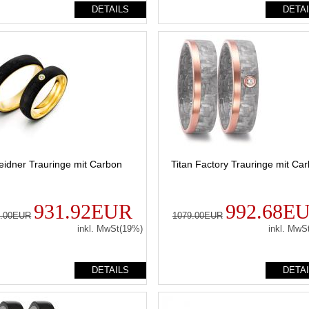
DETAILS
DETA
idner Trauringe mit Carbon
Titan Factory Trauringe mit Ca
931.92EUR
992.68E
9.00EUR
1079.00EUR
inkl. MwSt(19%)
inkl. MwS
DETAILS
DETA