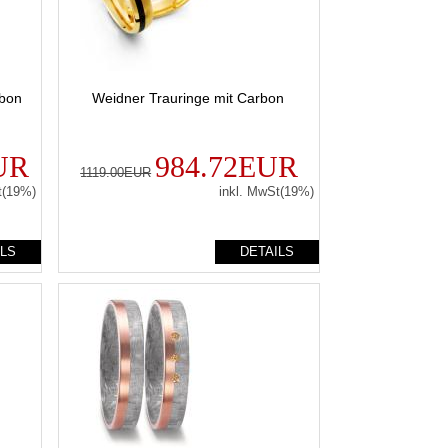
rbon
Weidner Trauringe mit Carbon
UR
984.72EUR
1119.00EUR
t(19%)
inkl. MwSt(19%)
ILS
DETAILS