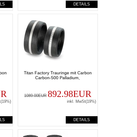
ILS
DETAILS
rbon
Titan Factory Trauringe mit Carbon
Carbon-500 Palladium,
UR
892.98EUR
1089.00EUR
t(19%)
inkl. MwSt(19%)
ILS
DETAILS