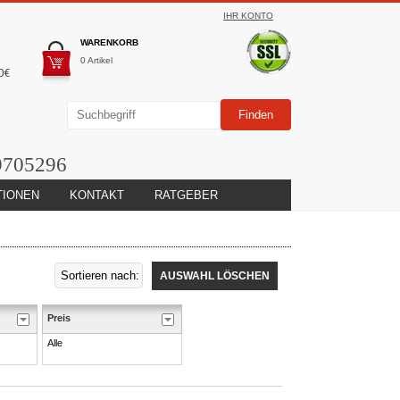
IHR KONTO
WARENKORB
0 Artikel
0€
9705296
TIONEN
KONTAKT
RATGEBER
AUSWAHL LÖSCHEN
Preis
Alle