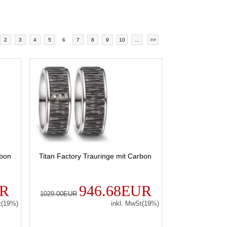
2
3
4
5
6
7
8
9
10
...
>>
rbon
Titan Factory Trauringe mit Carbon
UR
946.68EUR
1029.00EUR
t(19%)
inkl. MwSt(19%)