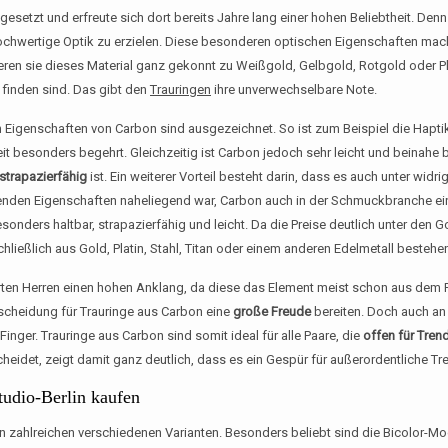
etzt und erfreute sich dort bereits Jahre lang einer hohen Beliebtheit. Denn 
ochwertige Optik zu erzielen. Diese besonderen optischen Eigenschaften mac
nieren sie dieses Material ganz gekonnt zu Weißgold, Gelbgold, Rotgold oder Pl
u finden sind. Das gibt den
Trauringen
ihre unverwechselbare Note.
en Eigenschaften von Carbon sind ausgezeichnet. So ist zum Beispiel die Hapt
it besonders begehrt. Gleichzeitig ist Carbon jedoch sehr leicht und beinah
strapazierfähig
ist. Ein weiterer Vorteil besteht darin, dass es auch unter widr
genden Eigenschaften naheliegend war, Carbon auch in der Schmuckbranche ei
esonders haltbar, strapazierfähig und leicht. Da die Preise deutlich unter den 
chließlich aus Gold, Platin, Stahl, Titan oder einem anderen Edelmetall bestehe
erten Herren einen hohen Anklang, da diese das Element meist schon aus dem
scheidung für Trauringe aus Carbon eine
große Freude
bereiten. Doch auch an
inger. Trauringe aus Carbon sind somit ideal für alle Paare, die
offen für Tren
scheidet, zeigt damit ganz deutlich, dass es ein Gespür für außerordentliche Tr
tudio-Berlin kaufen
in zahlreichen verschiedenen Varianten. Besonders beliebt sind die Bicolor-