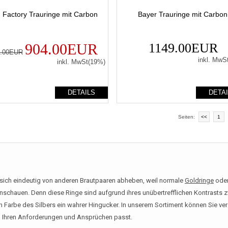
n Factory Trauringe mit Carbon
Bayer Trauringe mit Carbon
904.00EUR
1149.00EUR
0.00EUR
inkl. MwS
inkl. MwSt(19%)
DETAILS
DETA
Seiten:
<<
1
sich eindeutig von anderen Brautpaaren abheben, weil normale
Goldringe
ode
nschauen. Denn diese Ringe sind aufgrund ihres unübertrefflichen Kontrast
Farbe des Silbers ein wahrer Hingucker. In unserem Sortiment können Sie ve
zu Ihren Anforderungen und Ansprüchen passt.