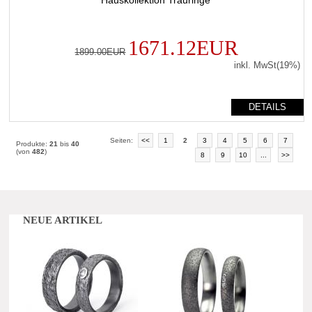
1671.12EUR
1899.00EUR
inkl. MwSt(19%)
DETAILS
Seiten:
<<
1
2
3
4
5
6
7
Produkte:
21
bis
40
(von
482
)
8
9
10
...
>>
NEUE ARTIKEL