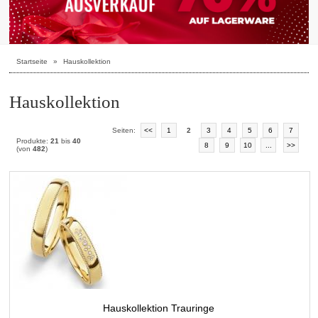
Startseite
»
Hauskollektion
Hauskollektion
Seiten:
<<
1
2
3
4
5
6
7
Produkte:
21
bis
40
8
9
10
...
>>
(von
482
)
Hauskollektion Trauringe