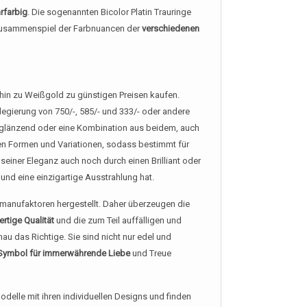
rfarbig
. Die sogenannten Bicolor Platin Trauringe
s Zusammenspiel der Farbnuancen der
verschiedenen
 hin zu Weißgold zu günstigen Preisen kaufen.
legierung von 750/-, 585/- und 333/- oder andere
er glänzend oder eine Kombination aus beidem, auch
elen Formen und Variationen, sodass bestimmt für
seiner Eleganz auch noch durch einen Brilliant oder
und eine einzigartige Ausstrahlung hat.
anufaktoren hergestellt. Daher überzeugen die
rtige Qualität
und die zum Teil auffälligen und
nau das Richtige. Sie sind nicht nur edel und
Symbol für immerwährende Liebe
und Treue
delle mit ihren individuellen Designs und finden