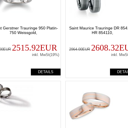
t Gerstner Trauringe 950 Platin-
Saint Maurice Trauringe DR 854
750 Weissgold,
HR 854110,
2515.92EUR
2608.32E
.00EUR
2964.00EUR
inkl. MwSt(19%)
inkl. MwS
DETAILS
DETA