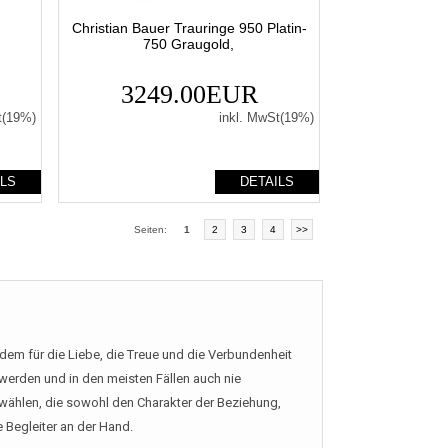
Christian Bauer Trauringe 950 Platin-
750 Graugold,
3249.00EUR
t(19%)
inkl. MwSt(19%)
ILS
DETAILS
Seiten:
1
2
3
4
>>
tdem für die Liebe, die Treue und die Verbundenheit
werden und in den meisten Fällen auch nie
wählen, die sowohl den Charakter der Beziehung,
e Begleiter an der Hand.