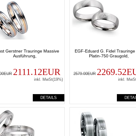
st Gerstner Trauringe Massive
EGF-Eduard G. Fidel Trauringe
Ausführung,
Platin-750 Graugold,
2111.12EUR
2269.52E
.00EUR
2579.00EUR
inkl. MwSt(19%)
inkl. MwS
DETAILS
DETA