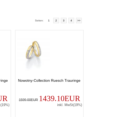
Seiten:
1
2
3
4
>>
ringe
Nowotny-Collection Ruesch Trauringe
UR
1439.10EUR
1599.00EUR
t(19%)
inkl. MwSt(19%)