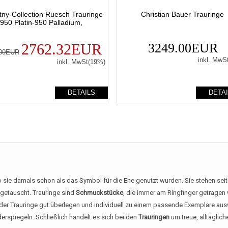
ny-Collection Ruesch Trauringe
Christian Bauer Trauringe
950 Platin-950 Palladium,
2762.32EUR
3249.00EUR
.00EUR
inkl. MwS
inkl. MwSt(19%)
DETAILS
DETA
wo sie damals schon als das Symbol für die Ehe genutzt wurden. Sie stehen sei
getauscht. Trauringe sind
Schmuckstücke
, die immer am Ringfinger getragen 
er Trauringe gut überlegen und individuell zu einem passende Exemplare aus
erspiegeln. Schließlich handelt es sich bei den
Trauringen
um treue, alltäglich