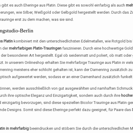
gibt es auch Eheringe aus Platin. Diese gibt es sowohl einfarbig als auch
meh
legierungen, wie Silber, Weißgold oder Gelbgold hergestellt werden. Durch da
rauringe erst zu dem machen, was sie sind.
ngstudio-Berlin
s Platin
kombiniert mit den unterschiedlichsten Edelmetallen, wie Rotgold bis
n der
mehrfarbigen Platin-Trauringen
faszinieren. Durch eine hochwertige Gold
e der besonderen Art hergestellt. Egal ob seidenmatt und poliert, ob matt od
t. In unserem Onlineshop erhalten Sie mehrfarbige Trauringe aus Platin in vi
enring meistens eher schlicht gehalten ist, kann der Damenring zusätzlich zu 
optisch aufgewertet werden, sodass er an einer Damenhand zusätzlich funkelt 
önnen, werden ausschließlich von gut ausgewählten und namhaften Schmuckm
 durch ihre optische Eleganz und Einzigartigkeit, sondern auch durch ihre
hochwe
d einzigartig bevorzugen, sind diese speziellen Bicolor Trauringe aus Platin ge
de Designs. Somit sind diese Eheringe perfekt dazu geeignet, für Paare das
atin in mehrfarbig
beeindrucken und stöbern Sie durch die unterschiedlichen Mo