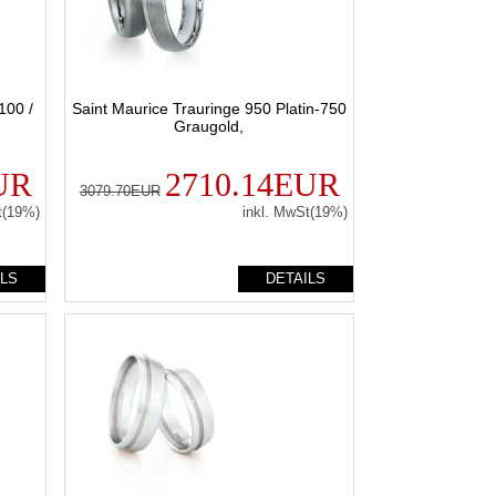
100 /
Saint Maurice Trauringe 950 Platin-750
Graugold,
UR
2710.14EUR
3079.70EUR
t(19%)
inkl. MwSt(19%)
ILS
DETAILS