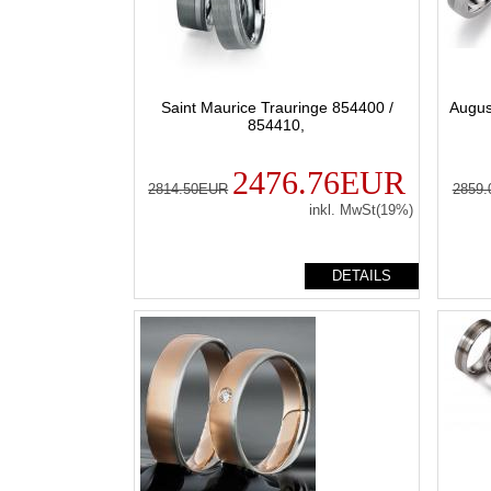
Saint Maurice Trauringe 854400 /
Augus
854410,
2476.76EUR
2814.50EUR
2859
inkl. MwSt(19%)
DETAILS