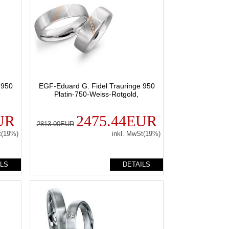
 950
EGF-Eduard G. Fidel Trauringe 950
Platin-750-Weiss-Rotgold,
UR
2475.44EUR
2813.00EUR
t(19%)
inkl. MwSt(19%)
ILS
DETAILS