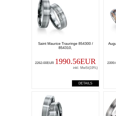
Saint Maurice Trauringe 854300 /
Augu
854310,
1990.56EUR
2262.00EUR
2399
inkl. MwSt(19%)
DETAILS