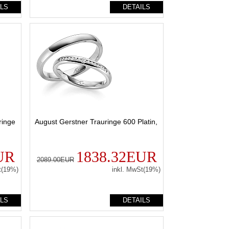
ILS
DETAILS
ringe
August Gerstner Trauringe 600 Platin,
UR
1838.32EUR
2089.00EUR
t(19%)
inkl. MwSt(19%)
ILS
DETAILS