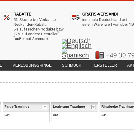
RABATTE
GRATIS-VERSAND!
5% Skonto bei Vorkasse
innerhalb Deutschland bei
Neukunden-Rabatt:
einem Warenwert von über 15
5% auf Fischer-Produkte bzw.
*
12% auf andere Hersteller
*
außer auf Schmuck
+49 30 7
E
VERLOBUNGSRINGE
SCHMUCK
HERSTELLER
AK
Farbe Trauringe
Legierung Trauringe
Ringbreite Trauringe
Alle
Alle
Alle