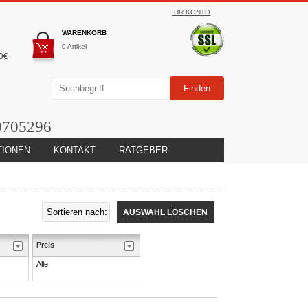
IHR KONTO
WARENKORB
0 Artikel
0€
9705296
TIONEN
KONTAKT
RATGEBER
AUSWAHL LÖSCHEN
Preis
Alle