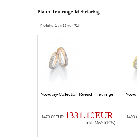
Platin Trauringe Mehrfarbig
Produkte:
1
bis
20
(von
71
)
Nowotny-Collection Ruesch Trauringe
Nowot
1331.10EUR
1479.00EUR
1499
inkl. MwSt(19%)