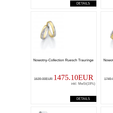
DETAILS
Nowotny-Collection Ruesch Trauringe
Nowot
1475.10EUR
1639.00EUR
1749
inkl. MwSt(19%)
DETAILS