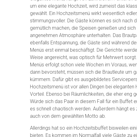
um eine elegante Hochzeit, wird zumeist das klas
gewählt. Ein Hochzeitsmenü wirkt wesentlich edler
stimmungsvoller. Die Gäste können es sich nach d
gemütlich machen, die Speisen genießen und sich i
angenehmen Atmosphäre unterhalten. Das Brautpa
ebenfalls Entspannung, die Gäste sind während d
Menüs erst einmal beschäftigt. Die Gerichte werde
Weise angereicht, was optisch für Mehrwert sorgt
Menüs erfolgt schon viele Wochen im Voraus, we
dann bevorsteht, müssen sich die Brautleute um g
kümmern. Dafür gibt es ausgebildetes Serviceper
Hochzeitsmenü ist vor allen Dingen bei eleganten
Vorteil. Ebenso bei Räumlichkeiten, die eher eng g
Würde sich das Paar in diesem Fall für ein Buffet 
es schnell chaotisch werden. Außerdem hängt es 
auch von dem gewählten Motto ab.
Allerdings hat so ein Hochzeitsbuffet bisweilen ein
bieten. Es kommen im Normalfall viele Gäste zu ei