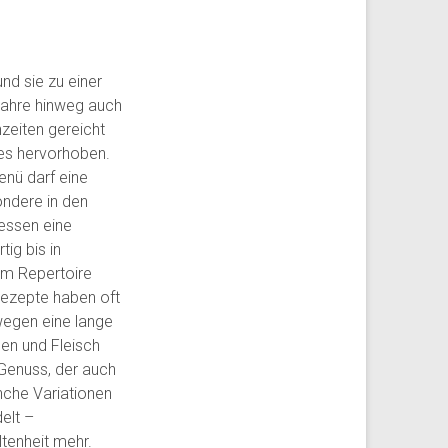
nd sie zu einer
Jahre hinweg auch
zeiten gereicht
es hervorhoben.
enü darf eine
ondere in den
sessen eine
ig bis in
um Repertoire
Rezepte haben oft
wegen eine lange
en und Fleisch
Genuss, der auch
che Variationen
elt –
ltenheit mehr.