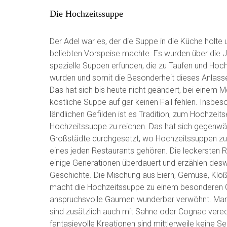
Die Hochzeitssuppe
Der Adel war es, der die Suppe in die Küche holte u
beliebten Vorspeise machte. Es wurden über die 
spezielle Suppen erfunden, die zu Taufen und Hoch
wurden und somit die Besonderheit dieses Anlass
Das hat sich bis heute nicht geändert, bei einem M
köstliche Suppe auf gar keinen Fall fehlen. Insbes
ländlichen Gefilden ist es Tradition, zum Hochzeit
Hochzeitssuppe zu reichen. Das hat sich gegenwärt
Großstädte durchgesetzt, wo Hochzeitssuppen z
eines jeden Restaurants gehören. Die leckersten 
einige Generationen überdauert und erzählen des
Geschichte. Die Mischung aus Eiern, Gemüse, Klöß
macht die Hochzeitssuppe zu einem besonderen 
anspruchsvolle Gaumen wunderbar verwöhnt. Man
sind zusätzlich auch mit Sahne oder Cognac vered
fantasievolle Kreationen sind mittlerweile keine Se