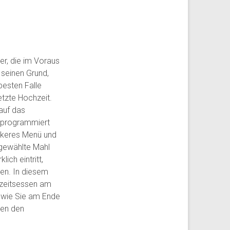
er, die im Voraus
seinen Grund,
besten Falle
etzte Hochzeit.
auf das
orprogrammiert
eckeres Menü und
gewählte Mahl
ch eintritt,
den. In diesem
hzeitsessen am
 wie Sie am Ende
den den