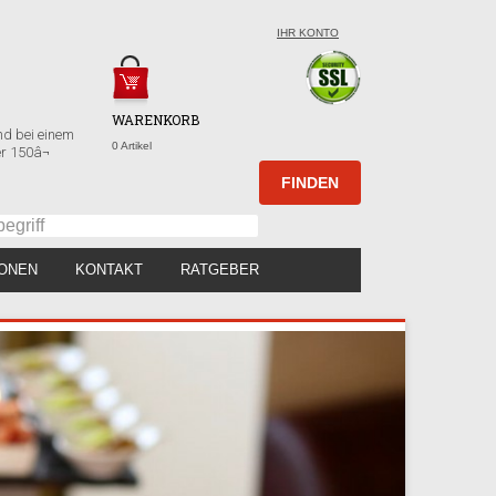
IHR KONTO
WARENKORB
nd bei einem
0 Artikel
r 150â¬
IONEN
KONTAKT
RATGEBER