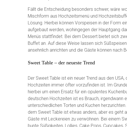
Fällt die Entscheidung besonders schwer, wäre w
Mischform aus Hochzeitsmenü und Hochzeitsbuffe
Lösung. Hierbei können Vorspeisen in der Form ei
aufgebaut werden, wohingegen der Hauptgang dan
Menüs stattfindet. Bei dem Dessert bietet sich zw
Buffet an. Auf diese Weise lassen sich Süßspeise
ansehnlich anrichten und die Gäste können nach Be
Sweet Table – der neueste Trend
Der Sweet Table ist ein neuer Trend aus den USA, 
Hochzeiten immer öfter vorzufinden ist. Im Grunde
hierbei um einen Ersatz für ein opulentes Kuchenbu
deutschen Hochzeiten ist es Brauch, irgendwann e
unterschiedlichen Torten und Kuchen herzurichten.
dem Sweet Table ist etwas anders, aber es geht a
Gäste mit Leckereien zu verwöhnen. Bei einem S
bunte Süßigkeiten, Lollies, Cake Pops, Cupcakes,