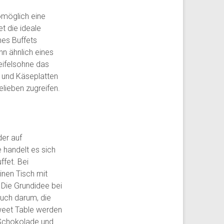
omöglich eine
t die ideale
nes Buffets
n ähnlich eines
eifelsohne das
n und Käseplatten
lieben zugreifen.
der auf
 handelt es sich
ffet. Bei
inen Tisch mit
 Die Grundidee bei
uch darum, die
weet Table werden
 Schokolade und