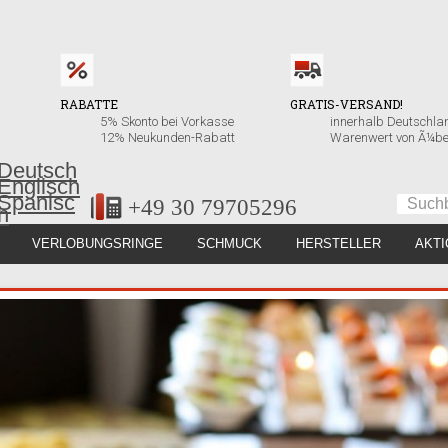
RABATTE
GRATIS-VERSAND!
5% Skonto bei Vorkasse
innerhalb Deutschla
12% Neukunden-Rabatt
Warenwert von Ã¼be
+49 30 79705296
VERLOBUNGSRINGE
SCHMUCK
HERSTELLER
AKT