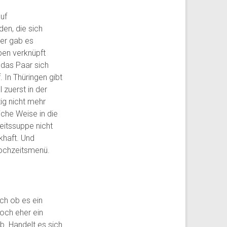
uf
en, die sich
er gab es
pen verknüpft
 das Paar sich
 In Thüringen gibt
 zuerst in der
ig nicht mehr
iche Weise in die
eitssuppe nicht
khaft. Und
Hochzeitsmenü.
ch ob es ein
och eher ein
b. Handelt es sich