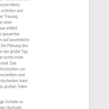
sische Menü
, schicker und
er Trauung
n einer
ar erfährt
es gesamten
n auf ansehnliche
. Die Planung des
nn der große Tag
ar nichts mehr
sonal. Das
 Hochzeiten von
eschnitten sind.
entscheiden, kann
zu großen Teilen
ige Vorteile zu
ner Hochzeit.