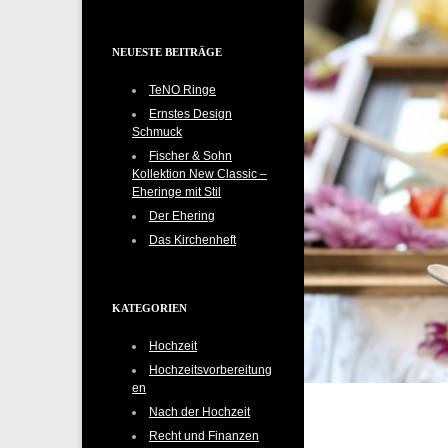
NEUESTE BEITRÄGE
TeNO Ringe
Ernstes Design
Schmuck
Fischer & Sohn
Kollektion New Classic –
Eheringe mit Stil
Der Ehering
Das Kirchenheft
KATEGORIEN
Hochzeit
Hochzeitsvorbereitung
en
Nach der Hochzeit
Recht und Finanzen