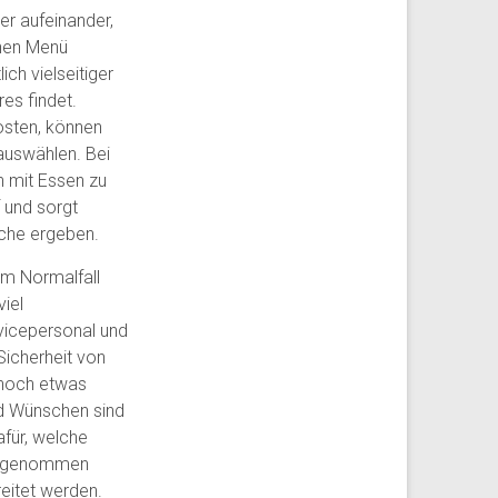
r aufeinander,
chen Menü
ich vielseitiger
res findet.
osten, können
auswählen. Bei
h mit Essen zu
 und sorgt
äche ergeben.
 im Normalfall
viel
rvicepersonal und
Sicherheit von
 noch etwas
nd Wünschen sind
afür, welche
Ausgenommen
eitet werden.