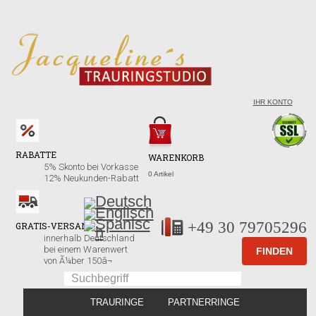
IHR KONTO
RABATTE
WARENKORB
5% Skonto bei Vorkasse
0 Artikel
12% Neukunden-Rabatt
+49 30 79705296
GRATIS-VERSAND!
innerhalb Deutschland
bei einem Warenwert
von Ã¼ber 150â¬
TRAURINGE
PARTNERRINGE