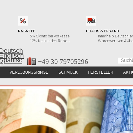
RABATTE
GRATIS-VERSAND!
5% Skonto bei Vorkasse
innerhalb Deutschla
12% Neukunden-Rabatt
Warenwert von Ã¼be
+49 30 79705296
VERLOBUNGSRINGE
SCHMUCK
HERSTELLER
AKT