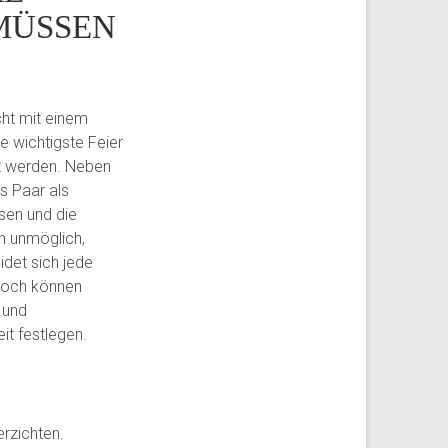
MÜSSEN
cht mit einem
e wichtigste Feier
gt werden. Neben
as Paar als
sen und die
ch unmöglich,
idet sich jede
noch können
 und
t festlegen.
erzichten.