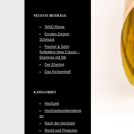
NEUESTE BEITRÄGE
TeNO Ringe
Ernstes Design
Schmuck
Fischer & Sohn
Kollektion New Classic –
Eheringe mit Stil
Der Ehering
Das Kirchenheft
KATEGORIEN
Hochzeit
Hochzeitsvorbereitung
en
Nach der Hochzeit
Recht und Finanzen