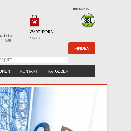
IHR KONTO
WARENKORB
nd bei einem
0 Artikel
r 150â¬
IONEN
KONTAKT
RATGEBER