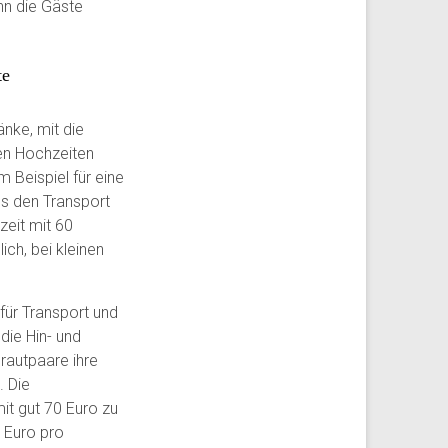
enn die Gäste
te
nke, mit die
en Hochzeiten
 Beispiel für eine
es den Transport
zeit mit 60
ch, bei kleinen
für Transport und
die Hin- und
rautpaare ihre
. Die
it gut 70 Euro zu
 Euro pro