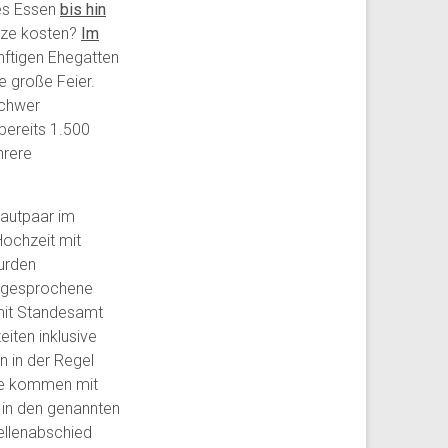
hes Essen
bis hin
nze kosten?
Im
ftigen Ehegatten
e große Feier.
schwer
 bereits 1.500
hrere
rautpaar im
Hochzeit mit
urden
angesprochene
 mit Standesamt
iten inklusive
n in der Regel
re kommen mit
 in den genannten
ellenabschied