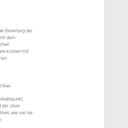
 die Bewirtung der
 mit dem
echen
are können mit
nen:
10 Euro
nhaltspunkt,
d der oben
en, wie viel sie
e