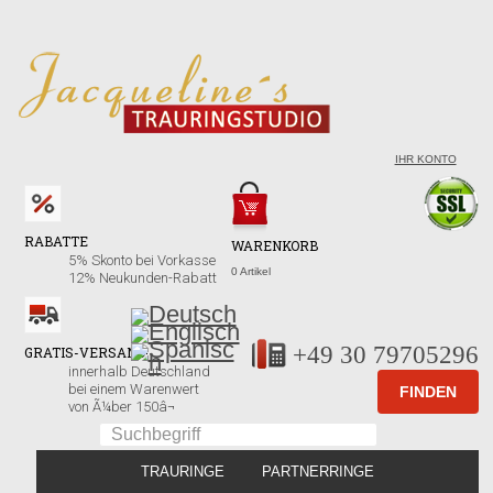
IHR KONTO
RABATTE
WARENKORB
5% Skonto bei Vorkasse
0 Artikel
12% Neukunden-Rabatt
+49 30 79705296
GRATIS-VERSAND!
innerhalb Deutschland
bei einem Warenwert
von Ã¼ber 150â¬
TRAURINGE
PARTNERRINGE