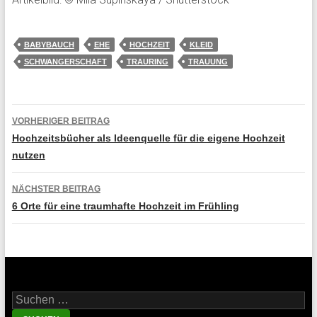
BABYBAUCH
EHE
HOCHZEIT
KLEID
SCHWANGERSCHAFT
TRAURING
TRAUUNG
Beitragsnavigation
VORHERIGER BEITRAG
Hochzeitsbücher als Ideenquelle für die eigene Hochzeit
nutzen
NÄCHSTER BEITRAG
6 Orte für eine traumhafte Hochzeit im Frühling
Suche nach: