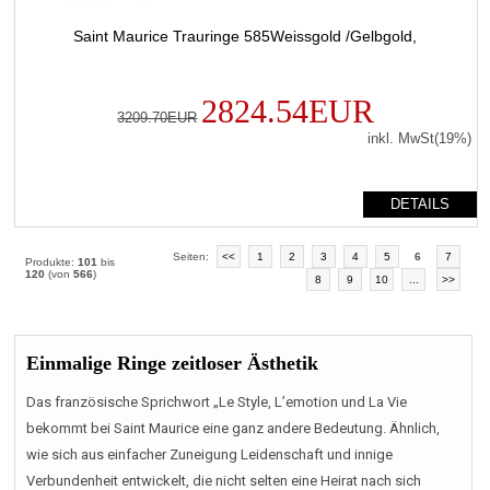
Saint Maurice Trauringe 585Weissgold /Gelbgold,
2824.54EUR
3209.70EUR
inkl. MwSt(19%)
DETAILS
Seiten:
<<
1
2
3
4
5
6
7
Produkte:
101
bis
120
(von
566
)
8
9
10
...
>>
Einmalige Ringe zeitloser Ästhetik
Das französische Sprichwort „Le Style, L’emotion und La Vie
bekommt bei Saint Maurice eine ganz andere Bedeutung. Ähnlich,
wie sich aus einfacher Zuneigung Leidenschaft und innige
Verbundenheit entwickelt, die nicht selten eine Heirat nach sich