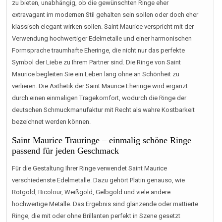
zu bieten, unabhängig, ob die gewünschten Ringe eher
extravagant im modernen Stil gehalten sein sollen oder doch eher
klassisch elegant wirken sollen. Saint Maurice verspricht mit der
Verwendung hochwertiger Edelmetalle und einer harmonischen
Formsprache traumhafte Eheringe, die nicht nur das perfekte
Symbol der Liebe zu Ihrem Partner sind. Die Ringe von Saint
Maurice begleiten Sie ein Leben lang ohne an Schönheit zu
verlieren. Die Ästhetik der Saint Maurice Eheringe wird ergänzt
durch einen einmaligen Tragekomfort, wodurch die Ringe der
deutschen Schmuckmanufaktur mit Recht als wahre Kostbarkeit
bezeichnet werden können.
Saint Maurice Trauringe – einmalig schöne Ringe
passend für jeden Geschmack
Für die Gestaltung Ihrer Ringe verwendet Saint Maurice
verschiedenste Edelmetalle. Dazu gehört Platin genauso, wie
Rotgold
, Bicolour,
Weißgold
,
Gelbgold
und viele andere
hochwertige Metalle. Das Ergebnis sind glänzende oder mattierte
Ringe, die mit oder ohne Brillanten perfekt in Szene gesetzt