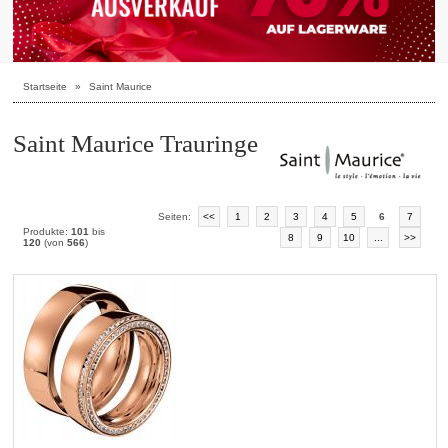
Startseite
»
Saint Maurice
Saint Maurice Trauringe
Seiten:
<<
1
2
3
4
5
6
7
Produkte:
101
bis
8
9
10
...
>>
120
(von
566
)