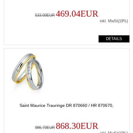
469.04EUR
533.00EUR
inkl. MwSt(19%)
DETAILS
Saint Maurice Trauringe DR 870660 / HR 870670,
868.30EUR
986.70EUR