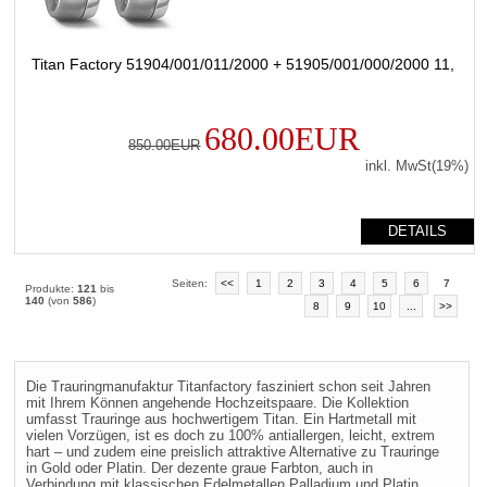
Titan Factory 51904/001/011/2000 + 51905/001/000/2000 11,
680.00EUR
850.00EUR
inkl. MwSt(19%)
DETAILS
Seiten:
<<
1
2
3
4
5
6
7
Produkte:
121
bis
140
(von
586
)
8
9
10
...
>>
Die Trauringmanufaktur Titanfactory fasziniert schon seit Jahren
mit Ihrem Können angehende Hochzeitspaare. Die Kollektion
umfasst Trauringe aus hochwertigem Titan. Ein Hartmetall mit
vielen Vorzügen, ist es doch zu 100% antiallergen, leicht, extrem
hart – und zudem eine preislich attraktive Alternative zu Trauringe
in Gold oder Platin. Der dezente graue Farbton, auch in
Verbindung mit klassischen Edelmetallen Palladium und Platin