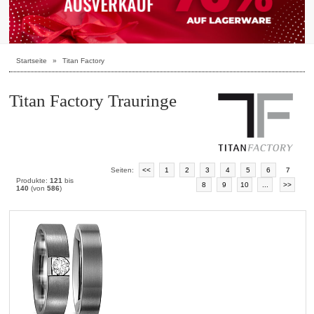
Startseite
»
Titan Factory
Titan Factory Trauringe
Seiten:
<<
1
2
3
4
5
6
7
Produkte:
121
bis
8
9
10
...
>>
140
(von
586
)