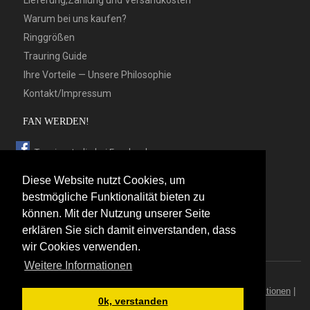
Lieferung,Zahlung und Versandkosten
Warum bei uns kaufen?
Ringgrößen
Trauring Guide
Ihre Vorteile — Unsere Philosophie
Kontakt/Impressum
FAN WERDEN!
Trauringstudio bei Facebook
Trauringstudio bei Google+
Diese Website nutzt Cookies, um
Trauringstudio bei Twitter
bestmögliche Funktionalität bieten zu
können. Mit der Nutzung unserer Seite
Trauringstudio bei Pinterest
erklären Sie sich damit einverstanden, dass
Trauringstudio bei flickr
wir Cookies verwenden.
Weitere Informationen
© 2026 by Trauringstudio Berlin
Trauringstudio
|
Trauringe
|
Hersteller
|
Kontakt/Impressum
|
Aktionen
|
0k, verstanden
News
|
Sitemap