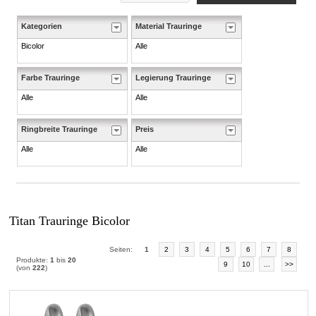
Kategorien
Material Trauringe
Bicolor
Alle
Farbe Trauringe
Legierung Trauringe
Alle
Alle
Ringbreite Trauringe
Preis
Alle
Alle
Titan Trauringe Bicolor
Seiten:
1
2
3
4
5
6
7
8
Produkte:
1
bis
20
9
10
...
>>
(von
222
)