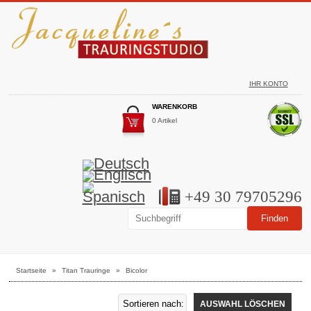
IHR KONTO
WARENKORB
0 Artikel
+49 30 79705296
Startseite
»
Titan Trauringe
»
Bicolor
AUSWAHL LÖSCHEN