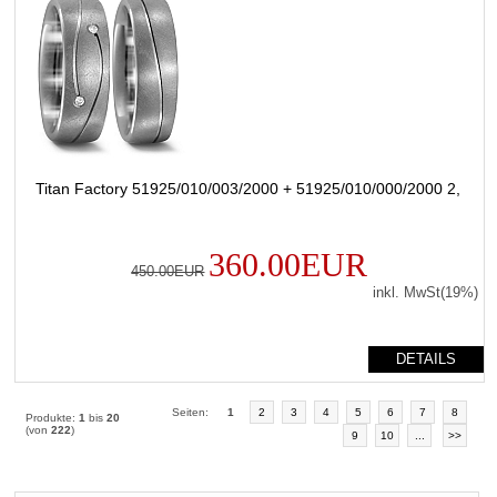
Titan Factory 51925/010/003/2000 + 51925/010/000/2000 2,
360.00EUR
450.00EUR
inkl. MwSt(19%)
DETAILS
Seiten:
1
2
3
4
5
6
7
8
Produkte:
1
bis
20
(von
222
)
9
10
...
>>