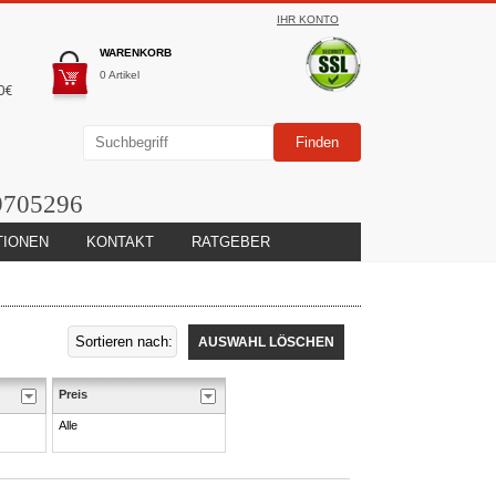
IHR KONTO
WARENKORB
0 Artikel
0€
9705296
TIONEN
KONTAKT
RATGEBER
AUSWAHL LÖSCHEN
Preis
Alle