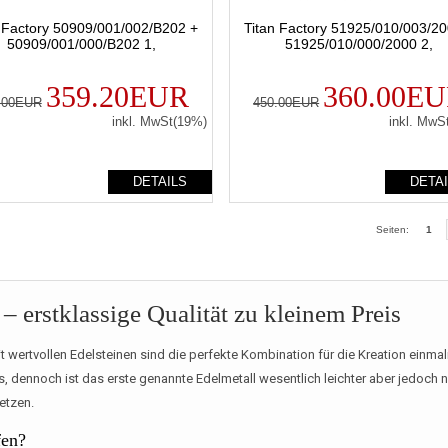
n Factory 50909/001/002/B202 +
Titan Factory 51925/010/003/20
50909/001/000/B202 1,
51925/010/000/2000 2,
359.20EUR
360.00E
.00EUR
450.00EUR
inkl. MwSt(19%)
inkl. MwS
DETAILS
DETA
Seiten:
1
– erstklassige Qualität zu kleinem Preis
wertvollen Edelsteinen sind die perfekte Kombination für die Kreation einmal
 dennoch ist das erste genannte Edelmetall wesentlich leichter aber jedoch ni
etzen.
fen?