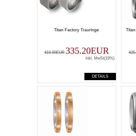
Titan Factory Trauringe
Tita
335.20EUR
419.00EUR
425
inkl. MwSt(19%)
DETAILS