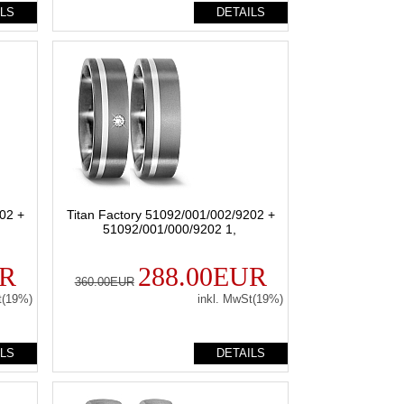
ILS
DETAILS
02 +
Titan Factory 51092/001/002/9202 +
51092/001/000/9202 1,
UR
288.00EUR
360.00EUR
t(19%)
inkl. MwSt(19%)
ILS
DETAILS