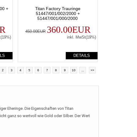
00 +
Titan Factory Trauringe
51447/001/002/2000 +
51447/001/000/2000
UR
360.00EUR
450.00EUR
t(19%)
inkl. MwSt(19%)
ILS
DETAILS
2
3
4
5
6
7
8
9
10
...
>>
iger Eheringe. Die Eigenschaften von Titan
cht ganz so wertvoll wie Gold oder Silber. Der Wert