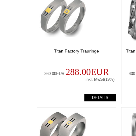
Titan Factory Trauringe
Tita
288.00EUR
360.00EUR
400
inkl. MwSt(19%)
DETAILS