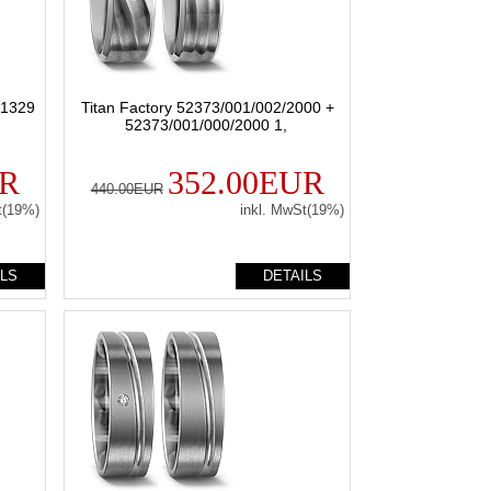
51329
Titan Factory 52373/001/002/2000 +
52373/001/000/2000 1,
UR
352.00EUR
440.00EUR
t(19%)
inkl. MwSt(19%)
ILS
DETAILS