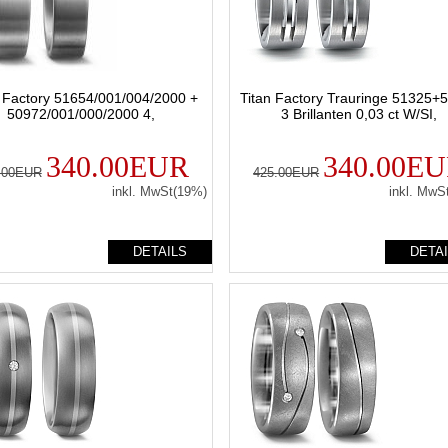
n Factory 51654/001/004/2000 +
Titan Factory Trauringe 51325+
50972/001/000/2000 4,
3 Brillanten 0,03 ct W/SI,
340.00EUR
340.00E
.00EUR
425.00EUR
inkl. MwSt(19%)
inkl. MwS
DETAILS
DETA