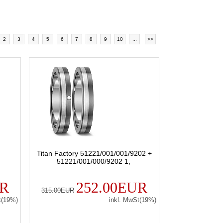
2
3
4
5
6
7
8
9
10
...
>>
Titan Factory 51221/001/001/9202 +
51221/001/000/9202 1,
UR
252.00EUR
315.00EUR
t(19%)
inkl. MwSt(19%)