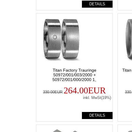
DETAILS
Titan Factory Trauringe
Tita
50972/001/003/2000 +
50972/001/000/2000 1,
264.00EUR
330.00EUR
330
inkl. MwSt(19%)
DETAILS