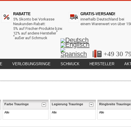
RABATTE
GRATIS-VERSAND!
5% Skonto bei Vorkasse
innerhalb Deutschland bei
Neukunden-Rabatt:
einem Warenwert von über 15
5% auf Fischer-Produkte bzw.
*
12% auf andere Hersteller
*
außer auf Schmuck
+49 30 7
E
VERLOBUNGSRINGE
SCHMUCK
HERSTELLER
AK
Farbe Trauringe
Legierung Trauringe
Ringbreite Trauringe
Alle
Alle
Alle