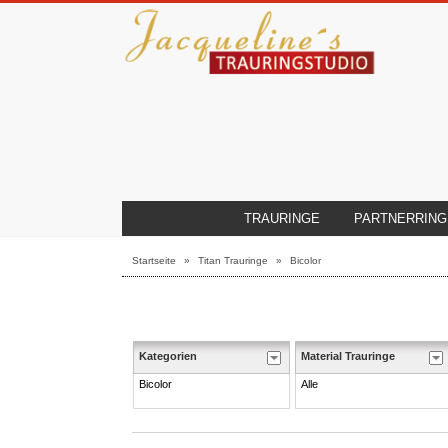
TRAURINGE
PARTNERRING
Startseite
»
Titan Trauringe
»
Bicolor
Kategorien
Material Trauringe
Bicolor
Alle