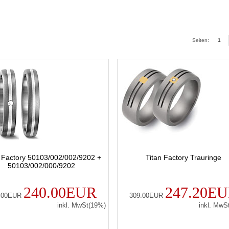
Seiten:
1
n Factory 50103/002/002/9202 +
Titan Factory Trauringe
50103/002/000/9202
240.00EUR
247.20E
.00EUR
309.00EUR
inkl. MwSt(19%)
inkl. MwS