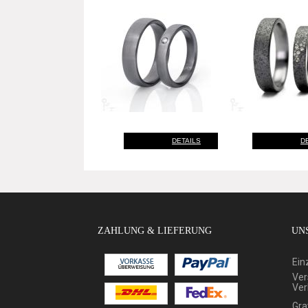
DETAILS
D
ZAHLUNG & LIEFERUNG
UNS
Ein
Ver
Ver
Gra