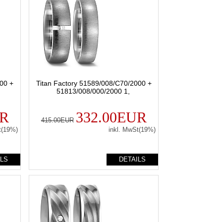
00 +
Titan Factory 51589/008/C70/2000 +
51813/008/000/2000 1,
UR
332.00EUR
415.00EUR
t(19%)
inkl. MwSt(19%)
ILS
DETAILS