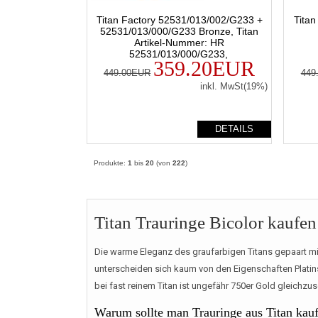
Titan Factory 52531/013/002/G233 +
Tita
52531/013/000/G233 Bronze, Titan
Artikel-Nummer: HR
52531/013/000/G233,
359.20EUR
449.00EUR
449
inkl. MwSt(19%)
DETAILS
Produkte:
1
bis
20
(von
222
)
Titan Trauringe Bicolor kaufen 
Die warme Eleganz des graufarbigen Titans gepaart mit 
unterscheiden sich kaum von den Eigenschaften Platins,
bei fast reinem Titan ist ungefähr 750er Gold gleichzus
Warum sollte man Trauringe aus Titan kau