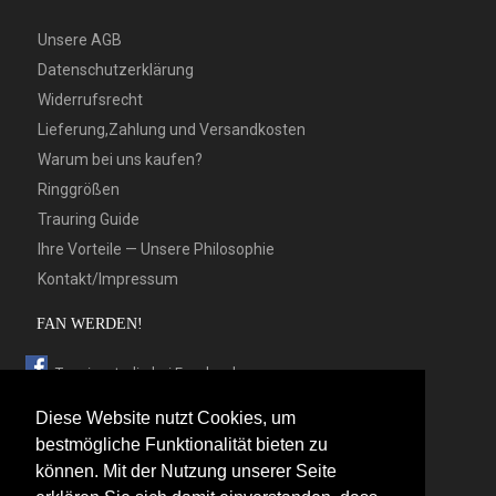
Unsere AGB
Datenschutzerklärung
Widerrufsrecht
Lieferung,Zahlung und Versandkosten
Warum bei uns kaufen?
Ringgrößen
Trauring Guide
Ihre Vorteile — Unsere Philosophie
Kontakt/Impressum
FAN WERDEN!
Trauringstudio bei Facebook
Trauringstudio bei Google+
Diese Website nutzt Cookies, um
Trauringstudio bei Twitter
bestmögliche Funktionalität bieten zu
können. Mit der Nutzung unserer Seite
Trauringstudio bei Pinterest