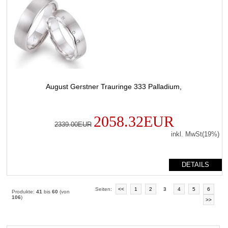
August Gerstner Trauringe 333 Palladium,
2058.32EUR
2339.00EUR
inkl. MwSt(19%)
DETAILS
Seiten:
<<
1
2
3
4
5
6
Produkte:
41
bis
60
(von
106
)
>>