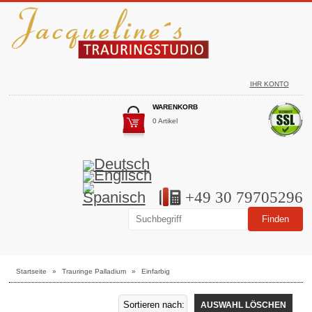
IHR KONTO
WARENKORB
0 Artikel
+49 30 79705296
Startseite
»
Trauringe Palladium
»
Einfarbig
AUSWAHL LÖSCHEN