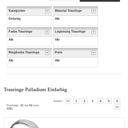
Kategorien
Material Trauringe
Einfarbig
Alle
Farbe Trauringe
Legierung Trauringe
Alle
Alle
Ringbreite Trauringe
Preis
Alle
Alle
Trauringe Palladium Einfarbig
Seiten:
<<
1
2
3
4
5
6
Produkte:
41
bis
60
(von
>>
106
)