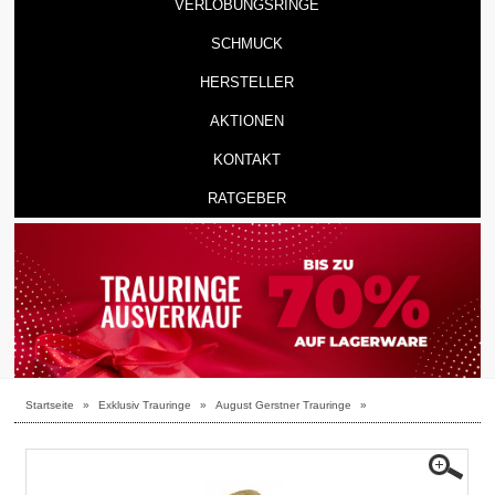
VERLOBUNGSRINGE
SCHMUCK
HERSTELLER
AKTIONEN
KONTAKT
RATGEBER
Startseite
»
Exklusiv Trauringe
»
August Gerstner Trauringe
»