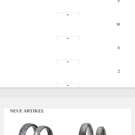
V
W
X
Z
NEUE ARTIKEL