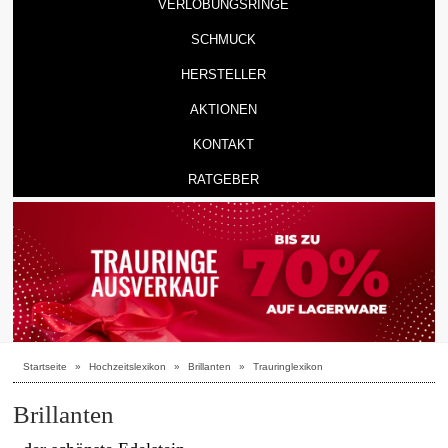
VERLOBUNGSRINGE
SCHMUCK
HERSTELLER
AKTIONEN
KONTAKT
RATGEBER
Startseite
»
Hochzeitslexikon
»
Brillanten
»
Trauringlexikon
Brillanten