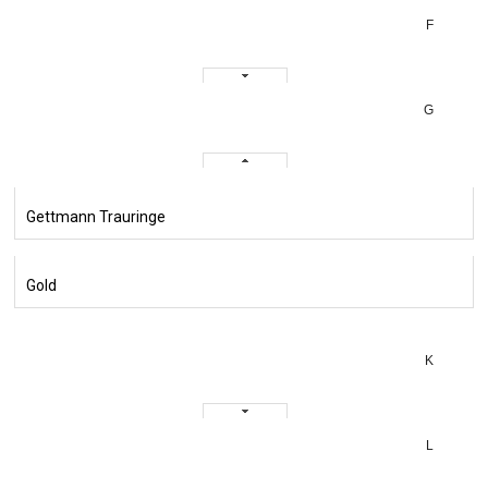
F
G
Gettmann Trauringe
Gold
K
L