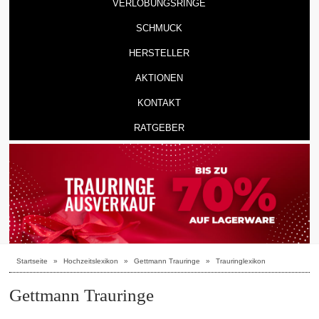
VERLOBUNGSRINGE
SCHMUCK
HERSTELLER
AKTIONEN
KONTAKT
RATGEBER
Startseite
»
Hochzeitslexikon
»
Gettmann Trauringe
»
Trauringlexikon
Gettmann Trauringe