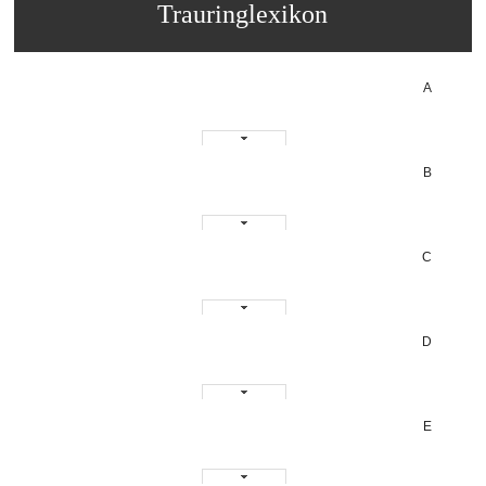
Trauringlexikon
A
B
C
D
E