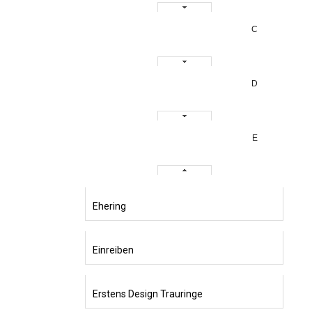
C
D
E
Ehering
Einreiben
Erstens Design Trauringe