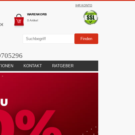
IHR KONTO
WARENKORB
0 Artikel
0€
9705296
TIONEN
KONTAKT
RATGEBER