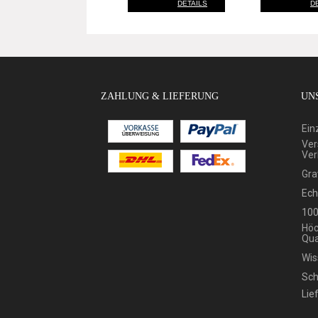
DETAILS
D
ZAHLUNG & LIEFERUNG
UNS
Ein
Ver
Ver
Gra
Ech
100
Höc
Qua
Wis
Sch
Lie