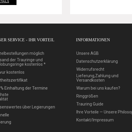
ETAILS
ER SERVICE - IHR VORTEIL
INFORMATIONEN
zelbestellungen möglich
Unsere AGB
sand der Trauringe und
Datenschutzerklärung
lobungsringe kostenlos *
Widerrufsrecht
vur kostenlos
Lieferung,Zahlung und
theitszertifikat
Versandkosten
% Einhaltung der Termine
Warum bei uns kaufen?
hste
Ringgrößen
lität
Trauring Guide
senswertes über Legierungen
Ihre Vorteile — Unsere Philoso
nelle
Kontakt/Impressum
ferung