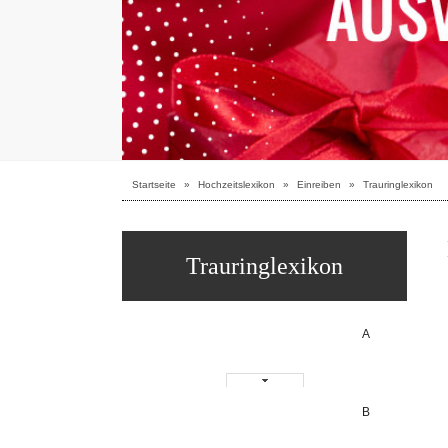
Startseite
»
Hochzeitslexikon
»
Einreiben
»
Trauringlexikon
Trauringlexikon
A
B