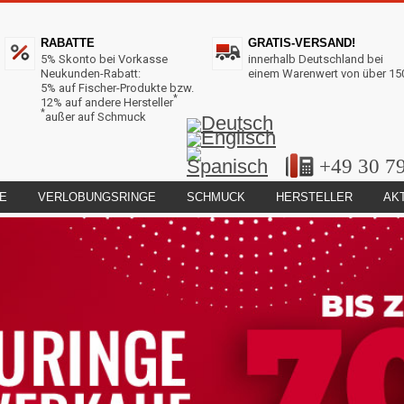
RABATTE
GRATIS-VERSAND!
5% Skonto bei Vorkasse
innerhalb Deutschland bei
Neukunden-Rabatt:
einem Warenwert von über 15
5% auf Fischer-Produkte bzw.
*
12% auf andere Hersteller
*
außer auf Schmuck
+49 30 7
E
VERLOBUNGSRINGE
SCHMUCK
HERSTELLER
AK