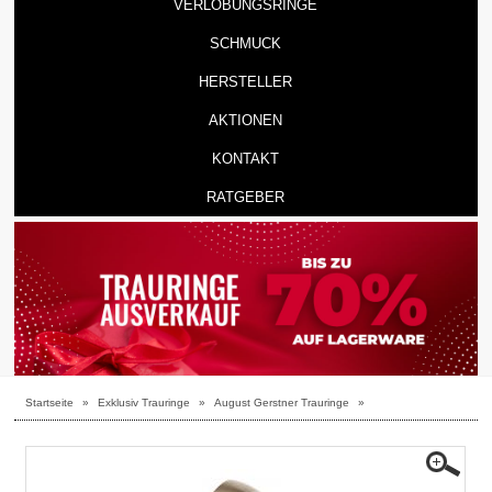
VERLOBUNGSRINGE
SCHMUCK
HERSTELLER
AKTIONEN
KONTAKT
RATGEBER
Startseite
»
Exklusiv Trauringe
»
August Gerstner Trauringe
»