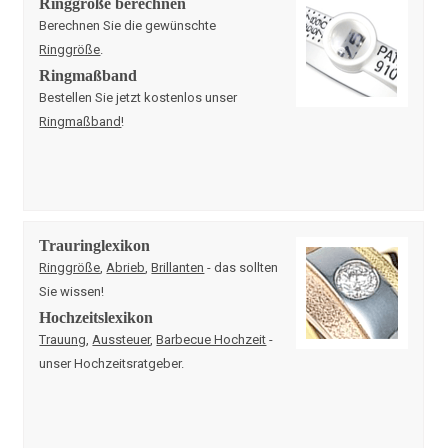
Ringgröße berechnen
Berechnen Sie die gewünschte
Ringgröße
.
Ringmaßband
Bestellen Sie jetzt kostenlos unser
Ringmaßband
!
Trauringlexikon
Ringgröße
,
Abrieb
,
Brillanten
- das sollten
Sie wissen!
Hochzeitslexikon
Trauung
,
Aussteuer
,
Barbecue Hochzeit
-
unser Hochzeitsratgeber.