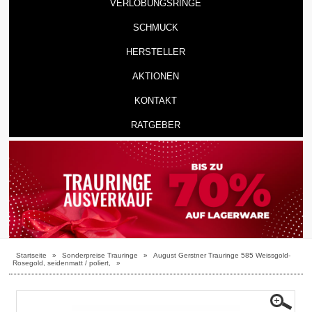
VERLOBUNGSRINGE
SCHMUCK
HERSTELLER
AKTIONEN
KONTAKT
RATGEBER
Startseite
»
Sonderpreise Trauringe
»
August Gerstner Trauringe 585 Weissgold-
Rosegold, seidenmatt / poliert,
»