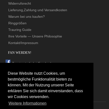
Widerrufsrecht
Lieferung,Zahlung und Versandkosten
Warum bei uns kaufen?
Ringgrößen
Trauring Guide
Ihre Vorteile — Unsere Philosophie
Kontakt/Impressum
FAN WERDEN!
Trauringstudio bei Facebook
Trauringstudio bei Google+
Diese Website nutzt Cookies, um
Trauringstudio bei Twitter
bestmögliche Funktionalität bieten zu
können. Mit der Nutzung unserer Seite
Trauringstudio bei Pinterest
erklären Sie sich damit einverstanden, dass
Trauringstudio bei flickr
wir Cookies verwenden.
Weitere Informationen
© 2026 by Trauringstudio Berlin