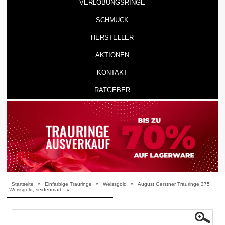
VERLOBUNGSRINGE
SCHMUCK
HERSTELLER
AKTIONEN
KONTAKT
RATGEBER
Startseite
»
Einfarbige Trauringe
»
Weissgold
»
August Gerstner Trauringe 375
Weissgold, seidenmatt,
»