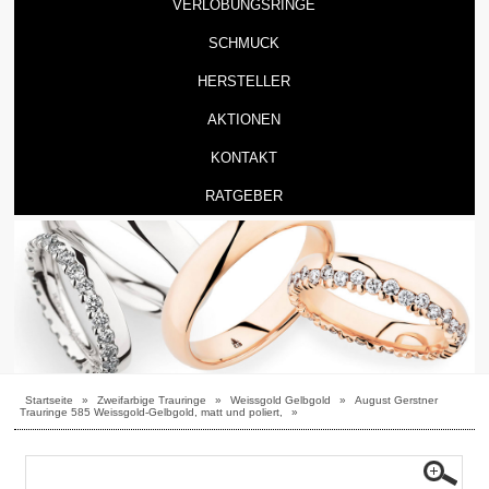
VERLOBUNGSRINGE
SCHMUCK
HERSTELLER
AKTIONEN
KONTAKT
RATGEBER
Startseite
»
Zweifarbige Trauringe
»
Weissgold Gelbgold
»
August Gerstner
Trauringe 585 Weissgold-Gelbgold, matt und poliert,
»