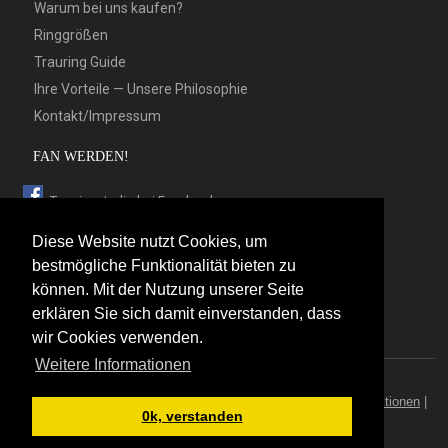
Warum bei uns kaufen?
Ringgrößen
Trauring Guide
Ihre Vorteile — Unsere Philosophie
Kontakt/Impressum
FAN WERDEN!
Trauringstudio bei Facebook
Trauringstudio bei Google+
Diese Website nutzt Cookies, um
Trauringstudio bei Twitter
bestmögliche Funktionalität bieten zu
können. Mit der Nutzung unserer Seite
Trauringstudio bei Pinterest
erklären Sie sich damit einverstanden, dass
Trauringstudio bei flickr
wir Cookies verwenden.
Weitere Informationen
© 2026 by Trauringstudio Berlin
Trauringstudio
|
Trauringe
|
Hersteller
|
Kontakt/Impressum
|
Aktionen
|
0k, verstanden
News
|
Sitemap