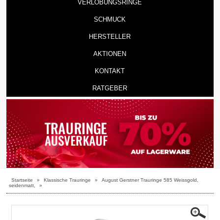
VERLOBUNGSRINGE
SCHMUCK
HERSTELLER
AKTIONEN
KONTAKT
RATGEBER
Startseite
»
Klassische Trauringe
»
August Gerstner Trauringe 585 Weissgold,
seidenmatt,
»