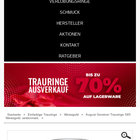
VERLOBUNGSRINGE
SCHMUCK
HERSTELLER
AKTIONEN
KONTAKT
RATGEBER
Startseite
»
Einfarbige Trauringe
»
Weissgold
»
August Gerstner Trauringe 585
Weissgold, seidenmatt,
»