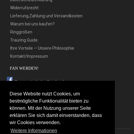
Widerrufsrecht
Lieferung,Zahlung und Versandkosten
Warum bei uns kaufen?
Ringgrößen
Trauring Guide
Ihre Vorteile — Unsere Philosophie
Kontakt/Impressum
FAN WERDEN!
Trauringstudio bei Facebook
Trauringstudio bei Google+
Diese Website nutzt Cookies, um
Trauringstudio bei Twitter
bestmögliche Funktionalität bieten zu
können. Mit der Nutzung unserer Seite
Trauringstudio bei Pinterest
erklären Sie sich damit einverstanden, dass
Trauringstudio bei flickr
wir Cookies verwenden.
Weitere Informationen