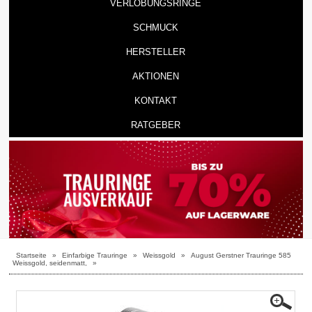
VERLOBUNGSRINGE
SCHMUCK
HERSTELLER
AKTIONEN
KONTAKT
RATGEBER
Startseite
»
Einfarbige Trauringe
»
Weissgold
»
August Gerstner Trauringe 585
Weissgold, seidenmatt,
»