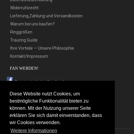
Widerrufsrecht
Lieferung,Zahlung und Versandkosten
Warum bei uns kaufen?
Ringgrößen
Trauring Guide
Ihre Vorteile — Unsere Philosophie
Kontakt/Impressum
FAN WERDEN!
Trauringstudio bei Facebook
Trauringstudio bei Google+
Diese Website nutzt Cookies, um
Trauringstudio bei Twitter
bestmögliche Funktionalität bieten zu
können. Mit der Nutzung unserer Seite
Trauringstudio bei Pinterest
erklären Sie sich damit einverstanden, dass
Trauringstudio bei flickr
wir Cookies verwenden.
Weitere Informationen