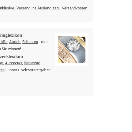
nklusive. Versand ins Ausland zzgl. Versandkosten
ringlexikon
röße
,
Abrieb
,
Brillanten
- das
n Sie wissen!
eitslexikon
ng
,
Aussteuer
,
Barbecue
eit
- unser Hochzeitsratgeber.