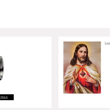
Los
ETAILS