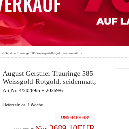
st Gerstner Trauringe 585 Weissgold-Rotgold, seidenmatt,
»
August Gerstner Trauringe 585
Weissgold-Rotgold, seidenmatt,
Art.Nr. 4/20269/6 + 20269/6
Lieferzeit: ca. 1 Woche
UNSER PREIS!
3689.10EUR
Nur