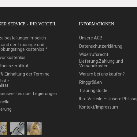
ER SERVICE - IHR VORTEIL
INFORMATIONEN
zelbestellungen möglich
Unsere AGB
sand der Trauringe und
Datenschutzerklärung
lobungsringe kostenlos *
Widerrufsrecht
vur kostenlos
Lieferung,Zahlung und
theitszertifikat
Versandkosten
% Einhaltung der Termine
Warum bei uns kaufen?
hste
Ringgrößen
lität
Trauring Guide
senswertes über Legierungen
Ihre Vorteile — Unsere Philoso
nelle
Kontakt/Impressum
ferung