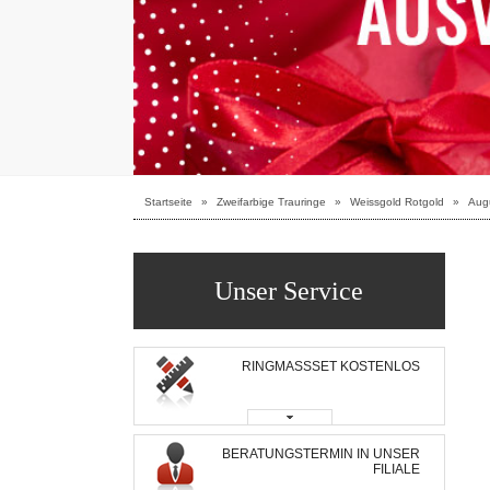
Startseite
»
Zweifarbige Trauringe
»
Weissgold Rotgold
»
Augu
Unser Service
RINGMASSSET KOSTENLOS
BERATUNGSTERMIN IN UNSER
FILIALE