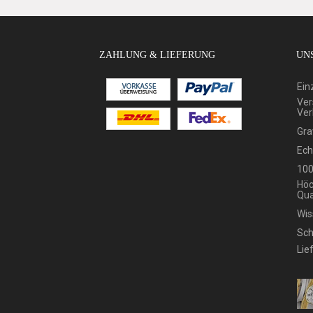
ZAHLUNG & LIEFERUNG
UNS
Ein
Ver
Ver
Gra
Ech
100
Höc
Qua
Wis
Sch
Lie