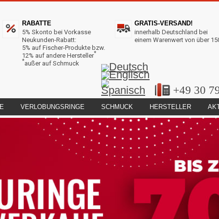
RABATTE
GRATIS-VERSAND!
5% Skonto bei Vorkasse
innerhalb Deutschland bei
Neukunden-Rabatt:
einem Warenwert von über 15
5% auf Fischer-Produkte bzw.
*
12% auf andere Hersteller
*
außer auf Schmuck
+49 30 7
E
VERLOBUNGSRINGE
SCHMUCK
HERSTELLER
AK