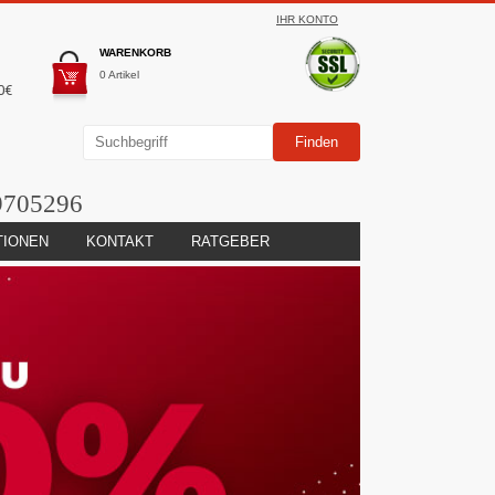
IHR KONTO
WARENKORB
0 Artikel
0€
9705296
TIONEN
KONTAKT
RATGEBER