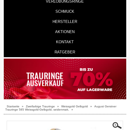
VERLOBUNGSRINGE
SCHMUCK
HERSTELLER
AKTIONEN
KONTAKT
RATGEBER
Startseite
»
Zweifarbige Trauringe
»
Weissgold Gelbgold
»
August Gerstner
Trauringe 585 Weissgold-Gelbgold, seidenmatt,
»