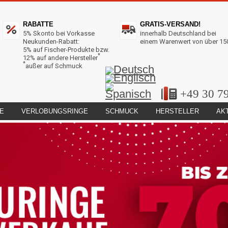
RABATTE
GRATIS-VERSAND!
5% Skonto bei Vorkasse
innerhalb Deutschland bei
Neukunden-Rabatt:
einem Warenwert von über 15
5% auf Fischer-Produkte bzw.
*
12% auf andere Hersteller
*
außer auf Schmuck
+49 30 7
E
VERLOBUNGSRINGE
SCHMUCK
HERSTELLER
AK