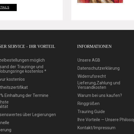
ETAILS
ER SERVICE - IHR VORTEIL
INFORMATIONEN
zelbestellungen möglich
Unsere AGB
sand der Trauringe und
Datenschutzerklärung
lobungsringe kostenlos *
Widerrufsrecht
vur kostenlos
Lieferung,Zahlung und
theitszertifikat
Versandkosten
% Einhaltung der Termine
Warum bei uns kaufen?
hste
Ringgrößen
lität
Trauring Guide
senswertes über Legierungen
Ihre Vorteile — Unsere Philoso
nelle
Kontakt/Impressum
ferung