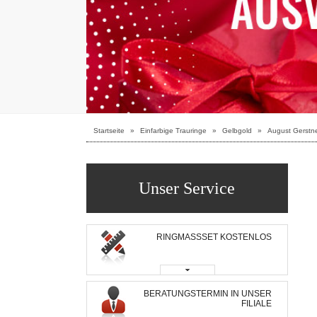
Startseite
»
Einfarbige Trauringe
»
Gelbgold
»
August Gerstne
Unser Service
RINGMASSSET KOSTENLOS
BERATUNGSTERMIN IN UNSER
FILIALE