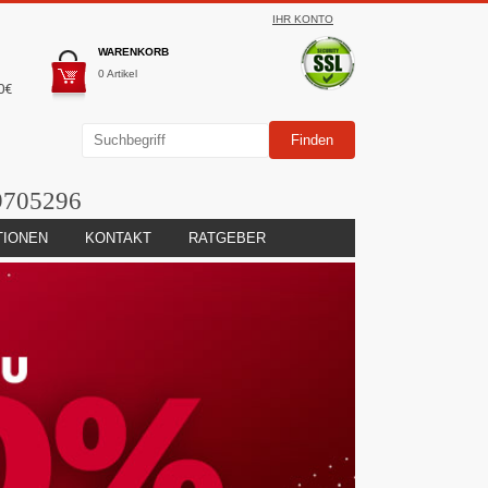
IHR KONTO
WARENKORB
0 Artikel
0€
9705296
TIONEN
KONTAKT
RATGEBER