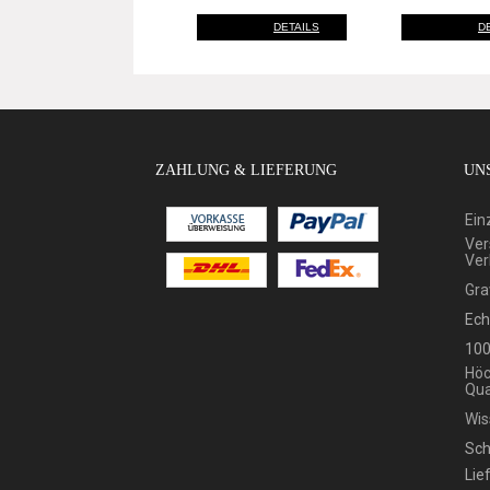
DETAILS
D
ZAHLUNG & LIEFERUNG
UNS
Ein
Ver
Ver
Gra
Ech
100
Höc
Qua
Wis
Sch
Lie