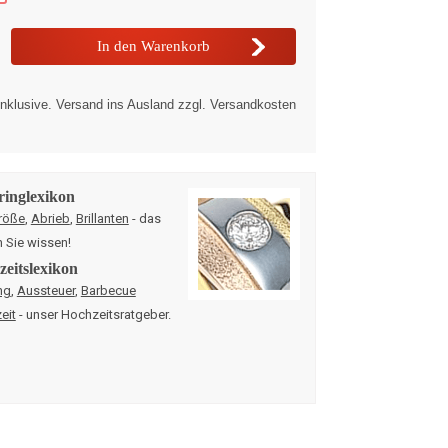
nklusive. Versand ins Ausland zzgl. Versandkosten
ringlexikon
röße
,
Abrieb
,
Brillanten
- das
n Sie wissen!
eitslexikon
ng
,
Aussteuer
,
Barbecue
eit
- unser Hochzeitsratgeber.