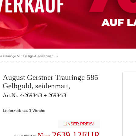
r Trauringe 585 Gelbgold, seidenmatt,
»
August Gerstner Trauringe 585
Gelbgold, seidenmatt,
Art.Nr. 4/26984/8 + 26984/8
Lieferzeit: ca. 1 Woche
UNSER PREIS!
2639.12EUR
Nur