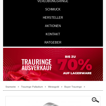
VERLOBUNGSRINGE
SCHMUCK
HERSTELLER
AKTIONEN
KONTAKT
RATGEBER
Startseite
»
Trauringe Palladium
»
Weissgold
»
Bayer Trauringe
»