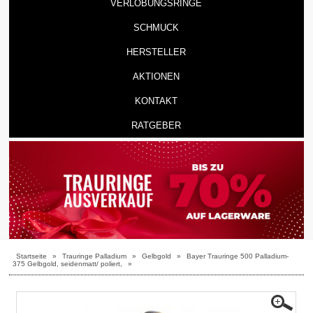
VERLOBUNGSRINGE
SCHMUCK
HERSTELLER
AKTIONEN
KONTAKT
RATGEBER
Startseite
»
Trauringe Palladium
»
Gelbgold
»
Bayer Trauringe 500 Palladium-
375 Gelbgold, seidenmatt/ poliert,
»