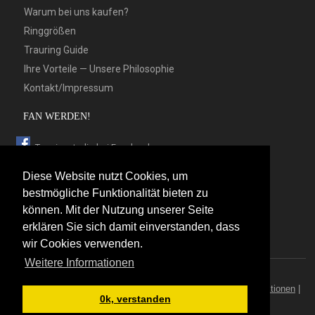
Warum bei uns kaufen?
Ringgrößen
Trauring Guide
Ihre Vorteile — Unsere Philosophie
Kontakt/Impressum
FAN WERDEN!
Trauringstudio bei Facebook
Trauringstudio bei Google+
Diese Website nutzt Cookies, um
Trauringstudio bei Twitter
bestmögliche Funktionalität bieten zu
können. Mit der Nutzung unserer Seite
Trauringstudio bei Pinterest
erklären Sie sich damit einverstanden, dass
Trauringstudio bei flickr
wir Cookies verwenden.
Weitere Informationen
© 2026 by Trauringstudio Berlin
Trauringstudio
|
Trauringe
|
Hersteller
|
Kontakt/Impressum
|
Aktionen
|
0k, verstanden
News
|
Sitemap