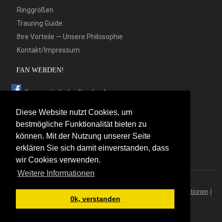
Ringgrößen
Trauring Guide
Ihre Vorteile — Unsere Philosophie
Kontakt/Impressum
FAN WERDEN!
Trauringstudio bei Facebook
Trauringstudio bei Google+
Diese Website nutzt Cookies, um
Trauringstudio bei Twitter
bestmögliche Funktionalität bieten zu
können. Mit der Nutzung unserer Seite
Trauringstudio bei Pinterest
erklären Sie sich damit einverstanden, dass
Trauringstudio bei flickr
wir Cookies verwenden.
Weitere Informationen
© 2026 by Trauringstudio Berlin
Trauringstudio
|
Trauringe
|
Hersteller
|
Kontakt/Impressum
|
Aktionen
|
0k, verstanden
News
|
Sitemap