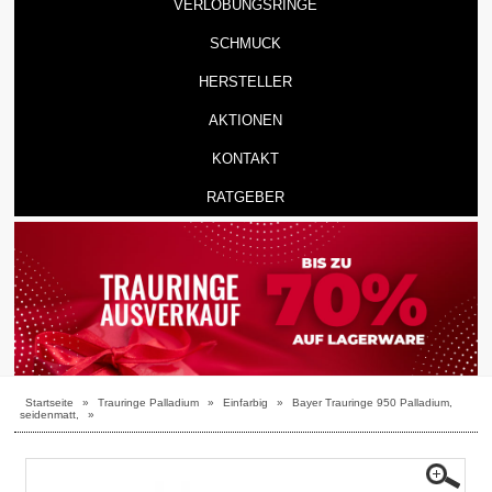
VERLOBUNGSRINGE
SCHMUCK
HERSTELLER
AKTIONEN
KONTAKT
RATGEBER
Startseite
»
Trauringe Palladium
»
Einfarbig
»
Bayer Trauringe 950 Palladium,
seidenmatt,
»