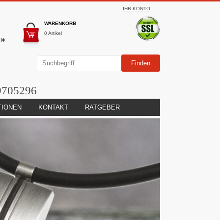
IHR KONTO
WARENKORB
0 Artikel
0€
9705296
TIONEN
KONTAKT
RATGEBER