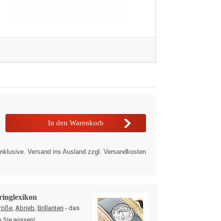
nklusive. Versand ins Ausland zzgl. Versandkosten
ringlexikon
röße
,
Abrieb
,
Brillanten
- das
n Sie wissen!