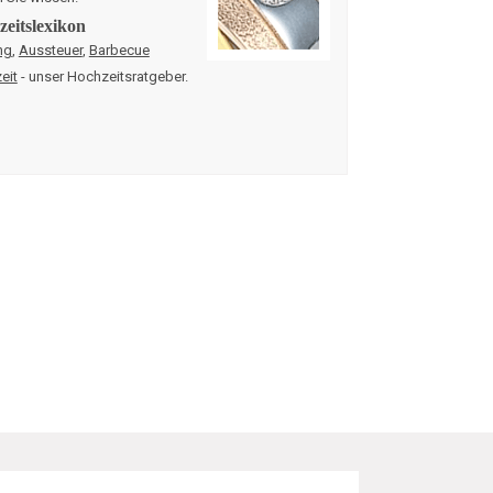
eitslexikon
ng
,
Aussteuer
,
Barbecue
eit
- unser Hochzeitsratgeber.