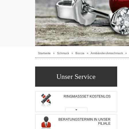
Startseite
»
Schmuck
»
Boccia
»
Armbänder-Armschmuck
»
Unser Service
RINGMASSSET KOSTENLOS
BERATUNGSTERMIN IN UNSER
FILIALE