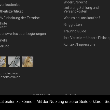
Widerrufsrecht
vur kostenlos
Lieferung,Zahlung und
theitszertifikat
Versandkosten
% Einhaltung der Termine
Warum bei uns kaufen?
hste
Ringgrößen
lität
Trauring Guide
senswertes über Legierungen
Ihre Vorteile — Unsere Philoso
nelle
Kontakt/Impressum
ferung
uringlexikon
hzeitslexikon
© 2026 by Trauringstudio Berlin
ringstudio
|
Trauringe
|
Hersteller
|
Kontakt/Impressum
|
Aktionen
|
News
|
Sit
t bieten zu können. Mit der Nutzung unserer Seite erklären Sie