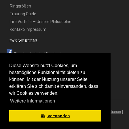
Ringgrößen
Trauring Guide
Ihre Vorteile — Unsere Philosophie
Kontakt/Impressum
FAN WERDEN!
Trauringstudio bei Facebook
Trauringstudio bei Google+
Diese Website nutzt Cookies, um
Trauringstudio bei Twitter
bestmögliche Funktionalität bieten zu
können. Mit der Nutzung unserer Seite
Trauringstudio bei Pinterest
erklären Sie sich damit einverstanden, dass
Trauringstudio bei flickr
wir Cookies verwenden.
Weitere Informationen
© 2026 by Trauringstudio Berlin
Trauringstudio
|
Trauringe
|
Hersteller
|
Kontakt/Impressum
|
Aktionen
|
0k, verstanden
News
|
Sitemap