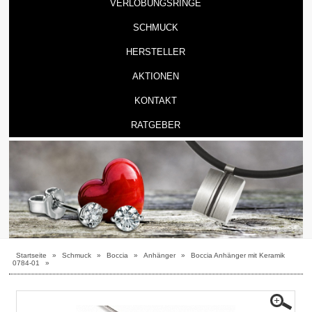
VERLOBUNGSRINGE
SCHMUCK
HERSTELLER
AKTIONEN
KONTAKT
RATGEBER
Startseite
»
Schmuck
»
Boccia
»
Anhänger
»
Boccia Anhänger mit Keramik
0784-01
»