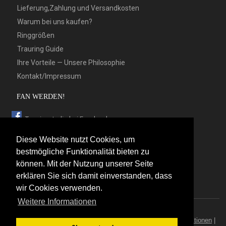
Lieferung,Zahlung und Versandkosten
Warum bei uns kaufen?
Ringgrößen
Trauring Guide
Ihre Vorteile — Unsere Philosophie
Kontakt/Impressum
FAN WERDEN!
Trauringstudio bei Facebook
Trauringstudio bei Google+
Diese Website nutzt Cookies, um
Trauringstudio bei Twitter
bestmögliche Funktionalität bieten zu
können. Mit der Nutzung unserer Seite
Trauringstudio bei Pinterest
erklären Sie sich damit einverstanden, dass
Trauringstudio bei flickr
wir Cookies verwenden.
Weitere Informationen
© 2026 by Trauringstudio Berlin
Trauringstudio
|
Trauringe
|
Hersteller
|
Kontakt/Impressum
|
Aktionen
|