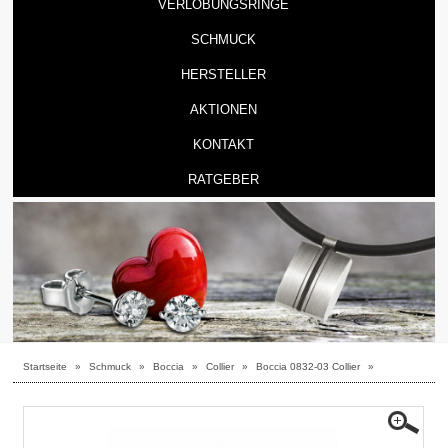
VERLOBUNGSRINGE
SCHMUCK
HERSTELLER
AKTIONEN
KONTAKT
RATGEBER
Startseite
»
Schmuck
»
Boccia
»
Collier
»
Boccia 0832-03 Collier
»