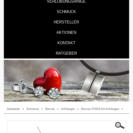
VERLOBUNGSRINGE
SCHMUCK
HERSTELLER
AKTIONEN
KONTAKT
RATGEBER
Startseite
»
Schmuck
»
Boccia
»
Anhänger
»
Boccia 07003-03 Anhänger
»