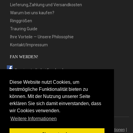
Lieferung,Zahlung und Versandkosten
Warum bei uns kaufen?
Ringgrößen
Trauring Guide
Ihre Vorteile — Unsere Philosophie
Kontakt/Impressum
FAN WERDEN!
Trauringstudio bei Facebook
Trauringstudio bei Google+
Diese Website nutzt Cookies, um
Trauringstudio bei Twitter
bestmögliche Funktionalität bieten zu
können. Mit der Nutzung unserer Seite
Trauringstudio bei Pinterest
erklären Sie sich damit einverstanden, dass
Trauringstudio bei flickr
wir Cookies verwenden.
Weitere Informationen
© 2026 by Trauringstudio Berlin
Trauringstudio
|
Trauringe
|
Hersteller
|
Kontakt/Impressum
|
Aktionen
|