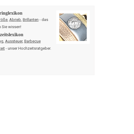
ringlexikon
röße
,
Abrieb
,
Brillanten
- das
n Sie wissen!
eitslexikon
ng
,
Aussteuer
,
Barbecue
eit
- unser Hochzeitsratgeber.