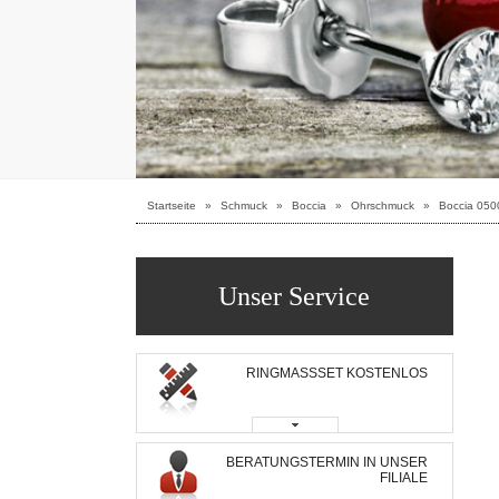
Startseite
»
Schmuck
»
Boccia
»
Ohrschmuck
»
Boccia 050
Unser Service
RINGMASSSET KOSTENLOS
BERATUNGSTERMIN IN UNSER
FILIALE