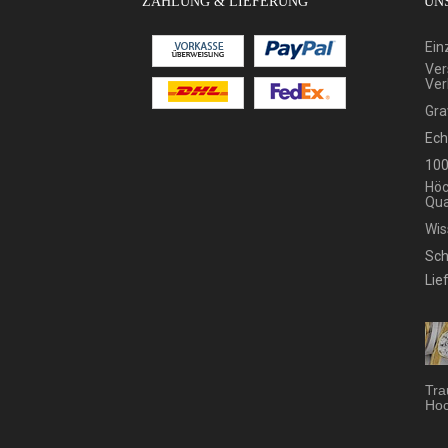
ZAHLUNG & LIEFERUNG
UNS
Ein
Ver
Ver
Gra
Ech
100
Höc
Qua
Wis
Sch
Lie
Tra
Hoc