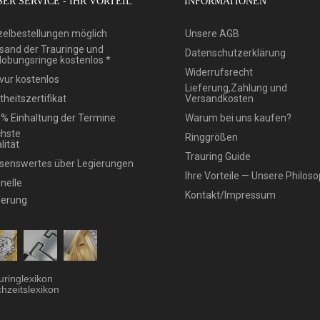
ER SERVICE - IHR VORTEIL
INFORMATIONEN
zelbestellungen möglich
Unsere AGB
sand der Trauringe und
Datenschutzerklärung
lobungsringe kostenlos *
Widerrufsrecht
vur kostenlos
Lieferung,Zahlung und
theitszertifikat
Versandkosten
% Einhaltung der Termine
Warum bei uns kaufen?
hste
Ringgrößen
lität
Trauring Guide
senswertes über Legierungen
Ihre Vorteile — Unsere Philoso
nelle
Kontakt/Impressum
ferung
uringlexikon
hzeitslexikon