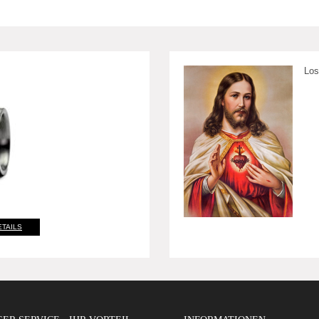
Los
ETAILS