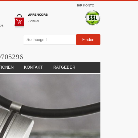
IHR KONTO
WARENKORB
0 Artikel
0€
9705296
TIONEN
KONTAKT
RATGEBER