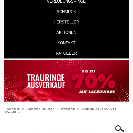
VERLOBUNGSRINGE
SCHMUCK
HERSTELLER
AKTIONEN
KONTAKT
RATGEBER
Startseite
»
Einfarbige Trauringe
»
Weissgold
»
Breuning DR 057230 / HR
057240
»