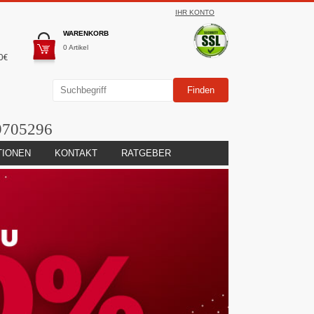
IHR KONTO
WARENKORB
0 Artikel
0€
9705296
TIONEN
KONTAKT
RATGEBER