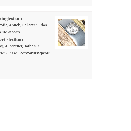
ringlexikon
röße
,
Abrieb
,
Brillanten
- das
n Sie wissen!
eitslexikon
ng
,
Aussteuer
,
Barbecue
eit
- unser Hochzeitsratgeber.