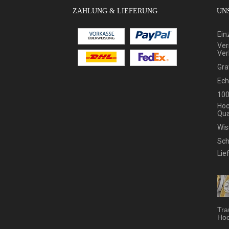
ZAHLUNG & LIEFERUNG
UNS
Ein
Ver
Ver
Gra
Ech
100
Höc
Qua
Wis
Sch
Lie
Tra
Hoc