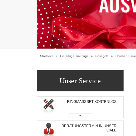
Startseite
»
Einfarbige Trauringe
»
Rosegold
»
Christian Baue
Unser Service
RINGMASSSET KOSTENLOS
BERATUNGSTERMIN IN UNSER
FILIALE