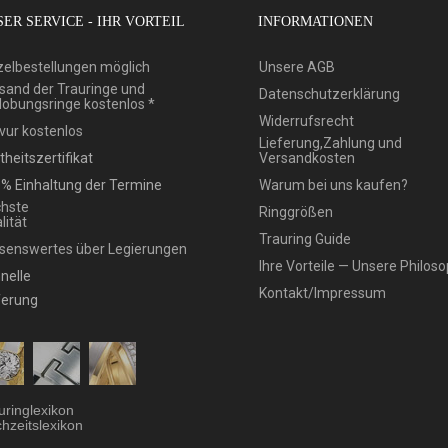
ER SERVICE - IHR VORTEIL
INFORMATIONEN
zelbestellungen möglich
Unsere AGB
sand der Trauringe und
Datenschutzerklärung
lobungsringe kostenlos *
Widerrufsrecht
vur kostenlos
Lieferung,Zahlung und
theitszertifikat
Versandkosten
% Einhaltung der Termine
Warum bei uns kaufen?
hste
Ringgrößen
lität
Trauring Guide
senswertes über Legierungen
Ihre Vorteile — Unsere Philoso
nelle
Kontakt/Impressum
ferung
uringlexikon
hzeitslexikon