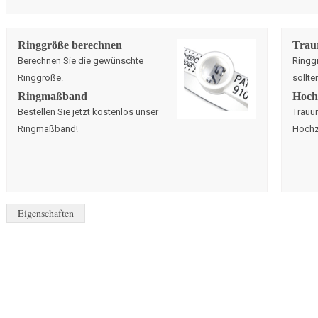
Ringgröße berechnen
Trau
Berechnen Sie die gewünschte
Ringg
Ringgröße
.
sollte
Ringmaßband
Hochz
Bestellen Sie jetzt kostenlos unser
Trauu
Ringmaßband
!
Hochz
Eigenschaften