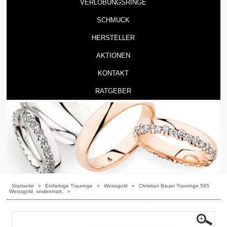
VERLOBUNGSRINGE
SCHMUCK
HERSTELLER
AKTIONEN
KONTAKT
RATGEBER
Startseite
»
Einfarbige Trauringe
»
Weissgold
»
Christian Bauer Trauringe 585
Weissgold, seidenmatt,
»