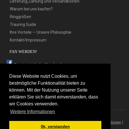
Lieferung,Zahlung und Versandkosten
Warum bei uns kaufen?
Ringgrößen
Trauring Guide
Ihre Vorteile — Unsere Philosophie
Kontakt/Impressum
FAN WERDEN!
Trauringstudio bei Facebook
Trauringstudio bei Google+
Diese Website nutzt Cookies, um
Trauringstudio bei Twitter
bestmögliche Funktionalität bieten zu
können. Mit der Nutzung unserer Seite
Trauringstudio bei Pinterest
erklären Sie sich damit einverstanden, dass
Trauringstudio bei flickr
wir Cookies verwenden.
Weitere Informationen
© 2026 by Trauringstudio Berlin
Trauringstudio
|
Trauringe
|
Hersteller
|
Kontakt/Impressum
|
Aktionen
|
0k, verstanden
News
|
Sitemap