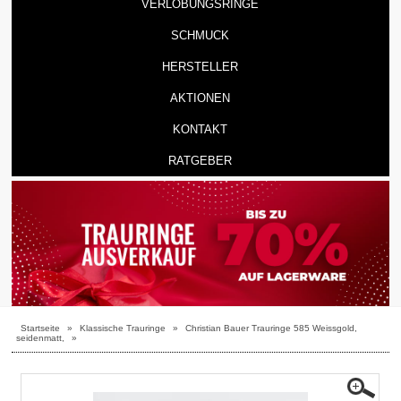
VERLOBUNGSRINGE
SCHMUCK
HERSTELLER
AKTIONEN
KONTAKT
RATGEBER
Startseite
»
Klassische Trauringe
»
Christian Bauer Trauringe 585 Weissgold,
seidenmatt,
»