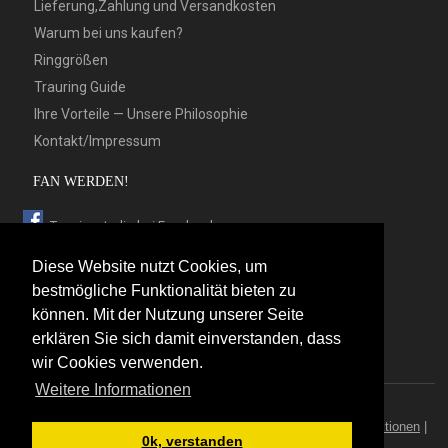
Lieferung,Zahlung und Versandkosten
Warum bei uns kaufen?
Ringgrößen
Trauring Guide
Ihre Vorteile — Unsere Philosophie
Kontakt/Impressum
FAN WERDEN!
Trauringstudio bei Facebook
Trauringstudio bei Google+
Diese Website nutzt Cookies, um
Trauringstudio bei Twitter
bestmögliche Funktionalität bieten zu
können. Mit der Nutzung unserer Seite
Trauringstudio bei Pinterest
erklären Sie sich damit einverstanden, dass
Trauringstudio bei flickr
wir Cookies verwenden.
Weitere Informationen
© 2026 by Trauringstudio Berlin
Trauringstudio
|
Trauringe
|
Hersteller
|
Kontakt/Impressum
|
Aktionen
|
0k, verstanden
News
|
Sitemap