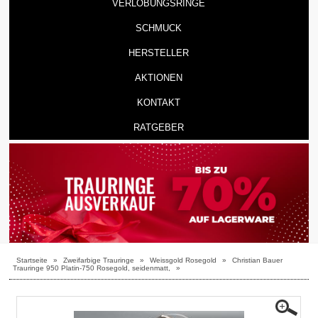
VERLOBUNGSRINGE
SCHMUCK
HERSTELLER
AKTIONEN
KONTAKT
RATGEBER
Startseite
»
Zweifarbige Trauringe
»
Weissgold Rosegold
»
Christian Bauer
Trauringe 950 Platin-750 Rosegold, seidenmatt,
»