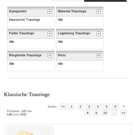
Kategorien
Material Trauringe
Klassische Trauringe
Alle
Farbe Trauringe
Legierung Trauringe
Alle
Alle
Ringbreite Trauringe
Preis
Alle
Alle
Klassische Trauringe
Seiten:
<<
1
2
3
4
5
6
7
Produkte:
121
bis
8
9
10
...
>>
140
(von
243
)