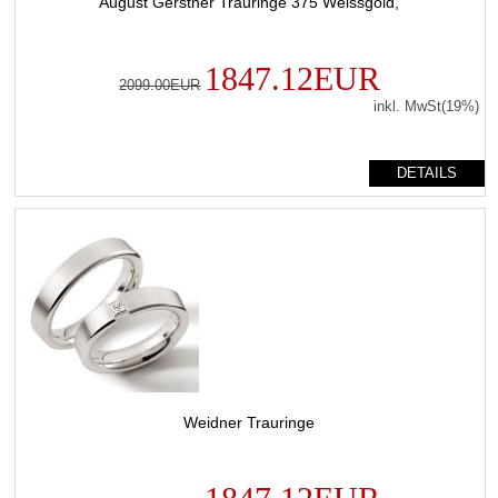
August Gerstner Trauringe 375 Weissgold,
1847.12EUR
2099.00EUR
inkl. MwSt(19%)
DETAILS
Weidner Trauringe