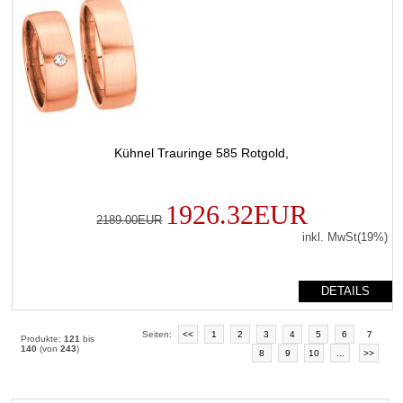
Kühnel Trauringe 585 Rotgold,
1926.32EUR
2189.00EUR
inkl. MwSt(19%)
DETAILS
Seiten:
<<
1
2
3
4
5
6
7
Produkte:
121
bis
140
(von
243
)
8
9
10
...
>>