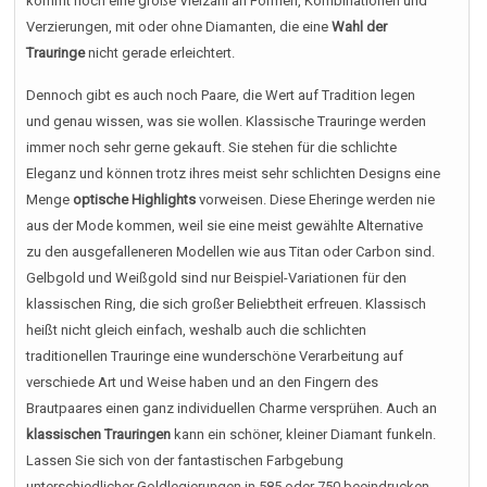
kommt noch eine große Vielzahl an Formen, Kombinationen und
Verzierungen, mit oder ohne Diamanten, die eine
Wahl der
Trauringe
nicht gerade erleichtert.
Dennoch gibt es auch noch Paare, die Wert auf Tradition legen
und genau wissen, was sie wollen. Klassische Trauringe werden
immer noch sehr gerne gekauft. Sie stehen für die schlichte
Eleganz und können trotz ihres meist sehr schlichten Designs eine
Menge
optische Highlights
vorweisen. Diese Eheringe werden nie
aus der Mode kommen, weil sie eine meist gewählte Alternative
zu den ausgefalleneren Modellen wie aus Titan oder Carbon sind.
Gelbgold und Weißgold sind nur Beispiel-Variationen für den
klassischen Ring, die sich großer Beliebtheit erfreuen. Klassisch
heißt nicht gleich einfach, weshalb auch die schlichten
traditionellen Trauringe eine wunderschöne Verarbeitung auf
verschiede Art und Weise haben und an den Fingern des
Brautpaares einen ganz individuellen Charme versprühen. Auch an
klassischen Trauringen
kann ein schöner, kleiner Diamant funkeln.
Lassen Sie sich von der fantastischen Farbgebung
unterschiedlicher Goldlegierungen in 585 oder 750 beeindrucken.