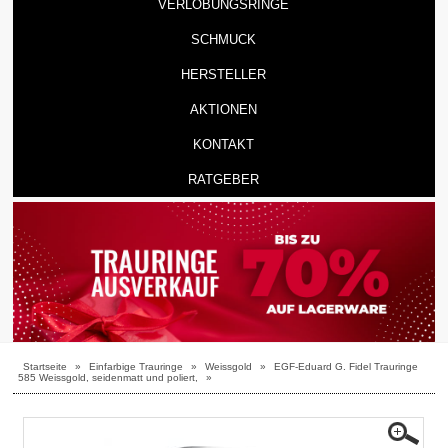
VERLOBUNGSRINGE
SCHMUCK
HERSTELLER
AKTIONEN
KONTAKT
RATGEBER
Startseite
»
Einfarbige Trauringe
»
Weissgold
»
EGF-Eduard G. Fidel Trauringe
585 Weissgold, seidenmatt und poliert,
»