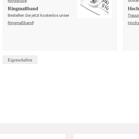
Ringgröße
.
sollte
Ringmaßband
Hochz
Bestellen Sie jetzt kostenlos unser
Trauu
Ringmaßband
!
Hochz
Eigenschaften