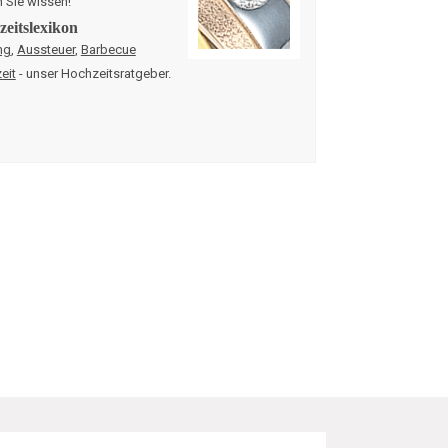
n Sie wissen!
eitslexikon
ng
,
Aussteuer
,
Barbecue
eit
- unser Hochzeitsratgeber.