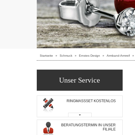
Startseite
»
Schmuck
»
Ernstes Design
»
Armband-Armreif
»
Unser Service
RINGMASSSET KOSTENLOS
BERATUNGSTERMIN IN UNSER
FILIALE