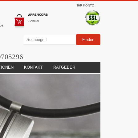
IHR KONTO
WARENKORB
0 Artikel
0€
9705296
TIONEN
KONTAKT
RATGEBER