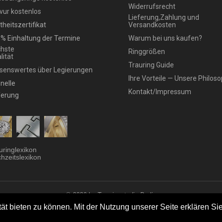
Widerrufsrecht
vur kostenlos
Lieferung,Zahlung und
theitszertifikat
Versandkosten
% Einhaltung der Termine
Warum bei uns kaufen?
hste
Ringgrößen
lität
Trauring Guide
senswertes über Legierungen
Ihre Vorteile — Unsere Philoso
nelle
Kontakt/Impressum
ferung
uringlexikon
hzeitslexikon
© 2026 by Trauringstudio Berlin
ringstudio
|
Trauringe
|
Hersteller
|
Kontakt/Impressum
|
Aktionen
|
News
|
Sit
t bieten zu können. Mit der Nutzung unserer Seite erklären Sie