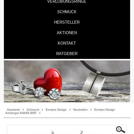
VERLOBUNGSRINGE
SCHMUCK
HERSTELLER
AKTIONEN
KONTAKT
RATGEBER
Startseite
»
Schmuck
»
Ernstes Design
»
Neuheiten
»
Ernstes Design
Anhänger AN496.BRP
»