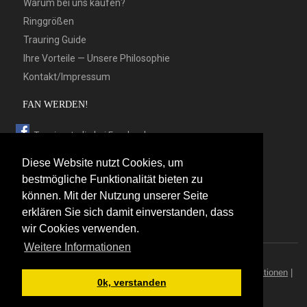
Warum bei uns kaufen?
Ringgrößen
Trauring Guide
Ihre Vorteile — Unsere Philosophie
Kontakt/Impressum
FAN WERDEN!
Trauringstudio bei Facebook
Trauringstudio bei Google+
Diese Website nutzt Cookies, um
Trauringstudio bei Twitter
bestmögliche Funktionalität bieten zu
können. Mit der Nutzung unserer Seite
Trauringstudio bei Pinterest
erklären Sie sich damit einverstanden, dass
Trauringstudio bei flickr
wir Cookies verwenden.
Weitere Informationen
© 2026 by Trauringstudio Berlin
Trauringstudio
|
Trauringe
|
Hersteller
|
Kontakt/Impressum
|
Aktionen
|
0k, verstanden
News
|
Sitemap