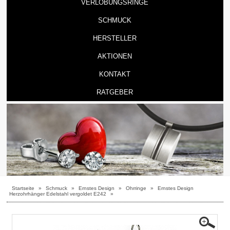
VERLOBUNGSRINGE
SCHMUCK
HERSTELLER
AKTIONEN
KONTAKT
RATGEBER
Startseite
»
Schmuck
»
Ernstes Design
»
Ohrringe
»
Ernstes Design
Herzohrhänger Edelstahl vergoldet E242
»