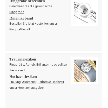
Ringgröße berechnen
Berechnen Sie die gewünschte
Ringgröße
.
Ringmaßband
Bestellen Sie jetzt kostenlos unser
Ringmaßband
!
Trauringlexikon
Ringgröße
,
Abrieb
,
Brillanten
- das sollten
Sie wissen!
Hochzeitslexikon
Trauung
,
Aussteuer
,
Barbecue Hochzeit
-
unser Hochzeitsratgeber.