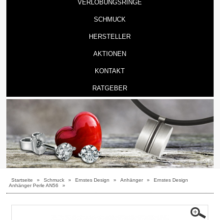
VERLOBUNGSRINGE
SCHMUCK
HERSTELLER
AKTIONEN
KONTAKT
RATGEBER
Startseite
»
Schmuck
»
Ernstes Design
»
Anhänger
»
Ernstes Design
Anhänger Perle AN56
»