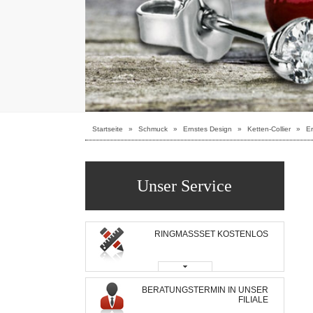
Startseite
»
Schmuck
»
Ernstes Design
»
Ketten-Collier
»
Er
Unser Service
RINGMASSSET KOSTENLOS
BERATUNGSTERMIN IN UNSER
FILIALE