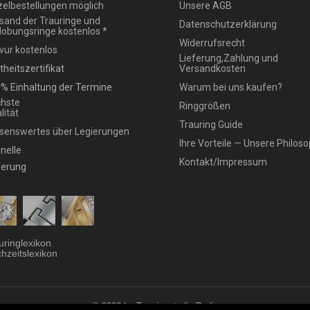
zelbestellungen möglich
Unsere AGB
sand der Trauringe und
Datenschutzerklärung
lobungsringe kostenlos *
Widerrufsrecht
vur kostenlos
Lieferung,Zahlung und
theitszertifikat
Versandkosten
% Einhaltung der Termine
Warum bei uns kaufen?
hste
Ringgrößen
lität
Trauring Guide
senswertes über Legierungen
Ihre Vorteile — Unsere Philoso
nelle
Kontakt/Impressum
ferung
uringlexikon
hzeitslexikon
© 2026 by Trauringstudio Berlin