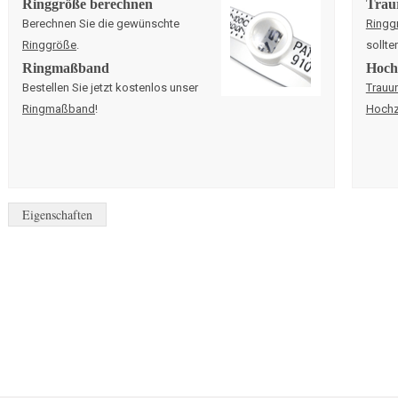
Ringgröße berechnen
Trau
Berechnen Sie die gewünschte
Ringg
Ringgröße
.
sollte
Ringmaßband
Hochz
Bestellen Sie jetzt kostenlos unser
Trauu
Ringmaßband
!
Hochz
Eigenschaften