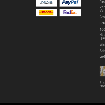
Ein
Ver
Ver
Gra
Ech
100
Höc
Qua
Wis
Sch
Lie
Tra
Hoc