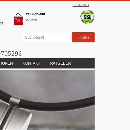
IHR KONTO
WARENKORB
0 Artikel
0€
9705296
TIONEN
KONTAKT
RATGEBER