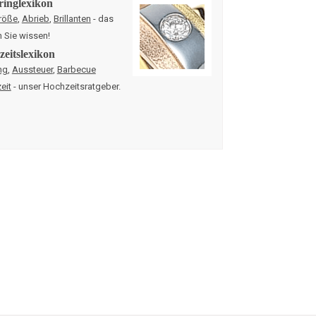
ringlexikon
röße
,
Abrieb
,
Brillanten
- das
n Sie wissen!
eitslexikon
ng
,
Aussteuer
,
Barbecue
eit
- unser Hochzeitsratgeber.