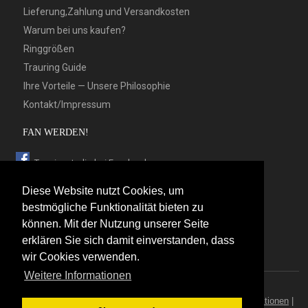
Lieferung,Zahlung und Versandkosten
Warum bei uns kaufen?
Ringgrößen
Trauring Guide
Ihre Vorteile — Unsere Philosophie
Kontakt/Impressum
FAN WERDEN!
Trauringstudio bei Facebook
Trauringstudio bei Google+
Diese Website nutzt Cookies, um
Trauringstudio bei Twitter
bestmögliche Funktionalität bieten zu
können. Mit der Nutzung unserer Seite
Trauringstudio bei Pinterest
erklären Sie sich damit einverstanden, dass
Trauringstudio bei flickr
wir Cookies verwenden.
Weitere Informationen
© 2026 by Trauringstudio Berlin
Trauringstudio
|
Trauringe
|
Hersteller
|
Kontakt/Impressum
|
Aktionen
|