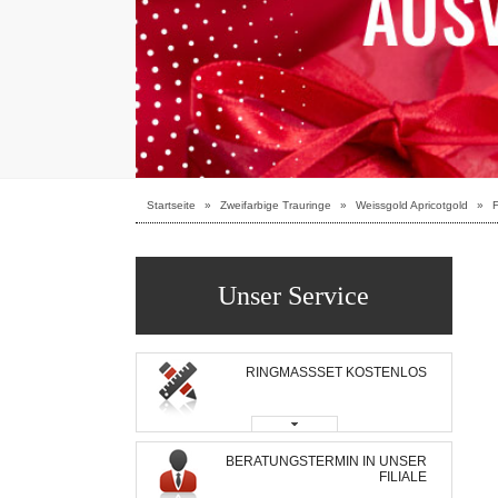
Startseite
»
Zweifarbige Trauringe
»
Weissgold Apricotgold
»
F
Unser Service
RINGMASSSET KOSTENLOS
BERATUNGSTERMIN IN UNSER
FILIALE