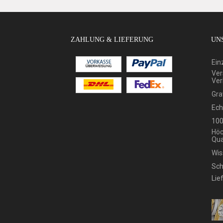
ZAHLUNG & LIEFERUNG
UNS
Ein
Ver
Ver
Gra
Ech
100
Höc
Qua
Wis
Sch
Lie