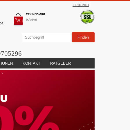
IHR KONTO
WARENKORB
0 Artikel
0€
9705296
TIONEN
KONTAKT
RATGEBER