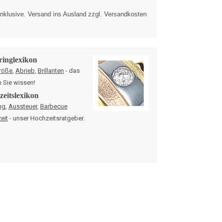
nklusive. Versand ins Ausland zzgl. Versandkosten
ringlexikon
röße
,
Abrieb
,
Brillanten
- das
n Sie wissen!
eitslexikon
ng
,
Aussteuer
,
Barbecue
eit
- unser Hochzeitsratgeber.