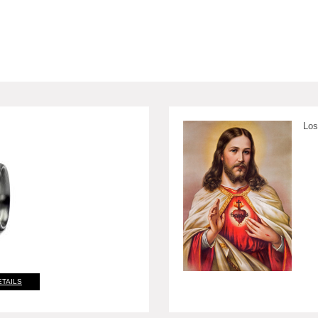
Los
ETAILS