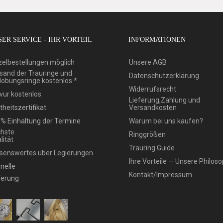
ER SERVICE - IHR VORTEIL
INFORMATIONEN
zelbestellungen möglich
Unsere AGB
sand der Trauringe und
Datenschutzerklärung
lobungsringe kostenlos *
Widerrufsrecht
vur kostenlos
Lieferung,Zahlung und
theitszertifikat
Versandkosten
% Einhaltung der Termine
Warum bei uns kaufen?
hste
Ringgrößen
lität
Trauring Guide
senswertes über Legierungen
Ihre Vorteile — Unsere Philoso
nelle
Kontakt/Impressum
ferung