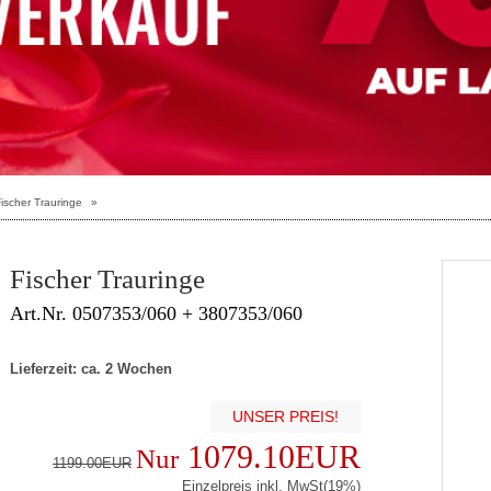
ischer Trauringe
»
Fischer Trauringe
Art.Nr. 0507353/060 + 3807353/060
Lieferzeit: ca. 2 Wochen
UNSER PREIS!
1079.10EUR
Nur
1199.00EUR
Einzelpreis inkl. MwSt(19%)